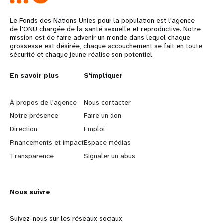
Le Fonds des Nations Unies pour la population est l'agence
de l'ONU chargée de la santé sexuelle et reproductive. Notre
mission est de faire advenir un monde dans lequel chaque
grossesse est désirée, chaque accouchement se fait en toute
sécurité et chaque jeune réalise son potentiel.
L
En savoir plus
G
S'impliquer
e
o
À propos de l'agence
Nous contacter
a
b
Notre présence
Faire un don
Direction
Emploi
r
e
Financements et impact
Espace médias
n
y
Transparence
Signaler un abus
m
o
Nous suivre
o
n
r
d
Suivez-nous sur les réseaux sociaux