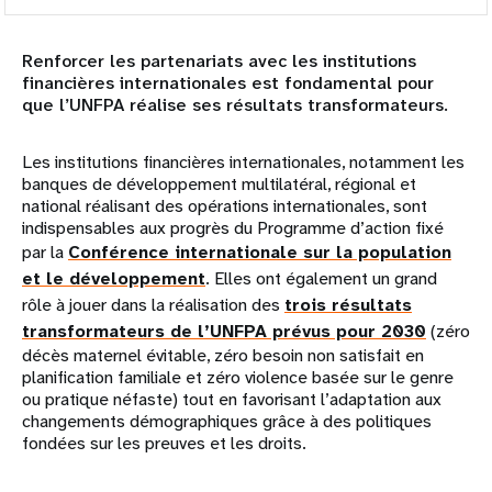
Aperçu
Renforcer les partenariats avec les institutions
Milieu universitaire
financières internationales est fondamental pour
que l’UNFPA réalise ses résultats transformateurs.
Partenaires
Les institutions financières internationales, notamment les
Société civile et parlementaires
banques de développement multilatéral, régional et
national réalisant des opérations internationales, sont
indispensables aux progrès du Programme d’action fixé
Partenaires gouvernementaux
par la
Conférence internationale sur la population
et le développement
. Elles ont également un grand
Institutions financières internationales
rôle à jouer dans la réalisation des
trois résultats
transformateurs de l’UNFPA prévus pour 2030
(zéro
Organisations confessionnelles
décès maternel évitable, zéro besoin non satisfait en
planification familiale et zéro violence basée sur le genre
Fondations et organisations philanthropiques
ou pratique néfaste) tout en favorisant l’adaptation aux
changements démographiques grâce à des politiques
fondées sur les preuves et les droits.
Organismes des Nations Unies