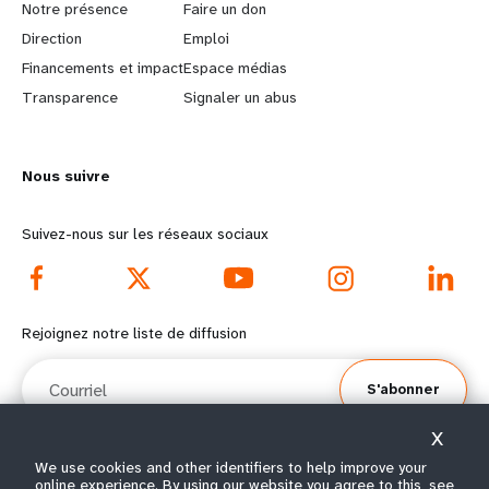
a
b
Notre présence
Faire un don
Direction
Emploi
r
e
Financements et impact
Espace médias
n
y
Transparence
Signaler un abus
m
o
Nous suivre
o
n
r
d
Suivez-nous sur les réseaux sociaux
e
f
f
o
Rejoignez notre liste de diffusion
o
o
Courriel
S'abonner
o
t
X
t
e
We use cookies and other identifiers to help improve your
online experience. By using our website you agree to this, see