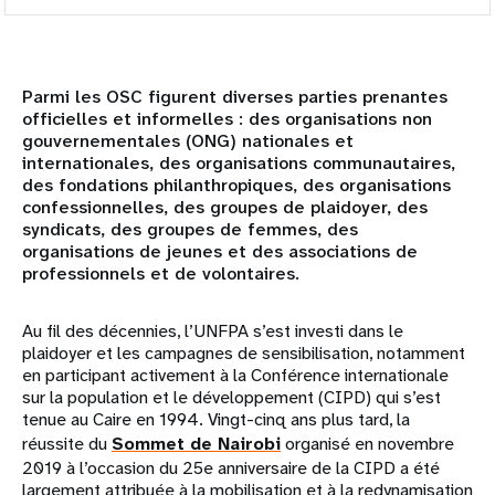
Aperçu
Milieu universitaire
Parmi les OSC figurent diverses parties prenantes
officielles et informelles : des organisations non
Partenaires
gouvernementales (ONG) nationales et
internationales, des organisations communautaires,
Société civile et parlementaires
des fondations philanthropiques, des organisations
confessionnelles, des groupes de plaidoyer, des
syndicats, des groupes de femmes, des
Partenaires gouvernementaux
organisations de jeunes et des associations de
professionnels et de volontaires.
Institutions financières internationales
Au fil des décennies, l’UNFPA s’est investi dans le
Organisations confessionnelles
plaidoyer et les campagnes de sensibilisation, notamment
en participant activement à la Conférence internationale
Fondations et organisations philanthropiques
sur la population et le développement (CIPD) qui s’est
tenue au Caire en 1994. Vingt-cinq ans plus tard, la
réussite du
Sommet de Nairobi
organisé en novembre
Organismes des Nations Unies
2019 à l’occasion du 25e anniversaire de la CIPD a été
largement attribuée à la mobilisation et à la redynamisation