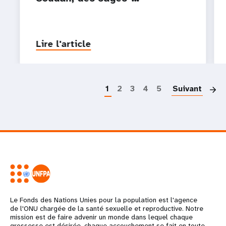
Lire l'article
P
1
2
3
4
5
Suivant
Le Fonds des Nations Unies pour la population est l'agence
de l'ONU chargée de la santé sexuelle et reproductive. Notre
mission est de faire advenir un monde dans lequel chaque
grossesse est désirée, chaque accouchement se fait en toute