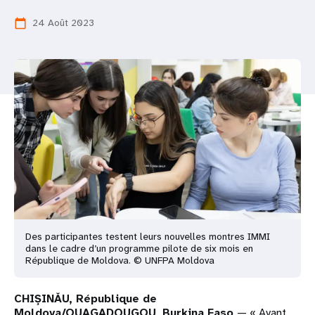
t
24 Août 2023
calendar_today
i
o
n
Des participantes testent leurs nouvelles montres IMMI
dans le cadre d’un programme pilote de six mois en
République de Moldova. © UNFPA Moldova
CHIȘINĂU, République de
Moldova/OUAGADOUGOU, Burkina Faso
— « Avant,