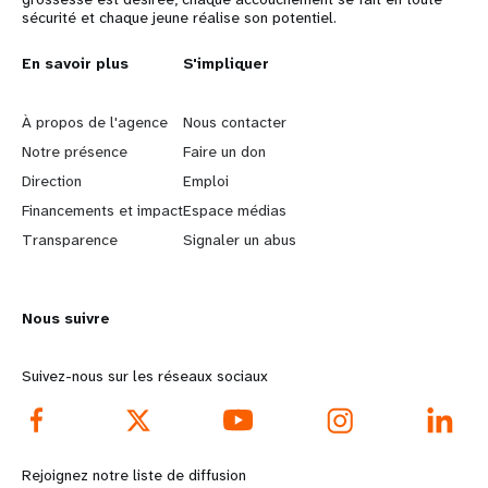
sécurité et chaque jeune réalise son potentiel.
L
En savoir plus
G
S'impliquer
e
o
À propos de l'agence
Nous contacter
a
b
Notre présence
Faire un don
Direction
Emploi
r
e
Financements et impact
Espace médias
n
y
Transparence
Signaler un abus
m
o
Nous suivre
o
n
r
d
Suivez-nous sur les réseaux sociaux
e
f
f
o
Rejoignez notre liste de diffusion