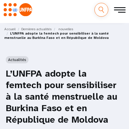
M
Aller
au
Accueil
Dernières actualités
nouvelles
a
L’UNFPA adopte la femtech pour sensibiliser à la santé
contenu
menstruelle au Burkina Faso et en République de Moldova
principal
i
n
Actualités
n
L’UNFPA adopte la
a
femtech pour sensibiliser
v
à la santé menstruelle au
i
Burkina Faso et en
g
République de Moldova
a