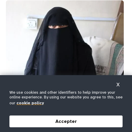
« J'ai toujours utilisé des tissus de coton, je les plis dans
X
mes sous-vêtements. Je viens d'une famille
sans
We use cookies and other identifiers to help improve your
éducation, donc je ne savais pas que nous pouvions utiliser
online experience. By using our website you agree to this, see
desserviettes hygiéniques »
a déclaré Zainab au Yémen.
our
cookie policy
Quels sont les mythes et les
Accepter
tabous les plus fréquents