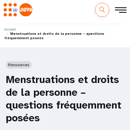
M
Aller
au
Accueil
a
Menstruations et droits de la personne – questions
contenu
fréquemment posées
principal
i
n
Ressources
n
Menstruations et droits
a
de la personne –
v
questions fréquemment
i
posées
g
a