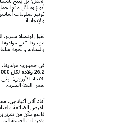
الحمل؛ بل يتيح للمش
أنواع وسائل منع الحمل 
توفير معلومات أساسي
والإنجابية.
تقول لودميلا سيربو، 
مولدوفا: "في مولدوفا،
والمدارس. تجربة ساعات IMMI كانت طريقة رائعة لزيادة حصول الفتيات على التثقي
في جمهورية مولدوفا، 
26.2 ولادة لكل 1000 فتاة
نفس الفئة العمرية.
أفاد آلان أكبادجي، مم
للفرص الضائعة والغيا
فاسو مكّن من تعزيز بر
وتدريبات الصحة الجنسي