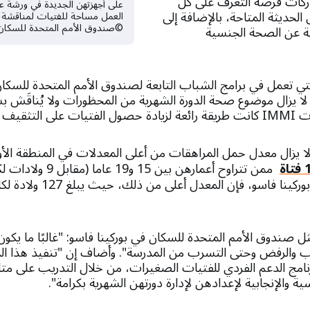
اركات فرصة التعرف على كل
على أجهزتهن الجديدة في ورشة عم
الحديثة المتاحة، بالإضافة إلى
العمل مساحة للفتيات لمناقشة قض
©صندوق الأمم المتحدة للسكان ف
ة عن الصحة الجنسية
التي تعمل في برامج الشباب التابعة لصندوق الأمم المتحدة للسكا
 لا يزال موضوع صحة الدورة الشهرية من المحظورات ولا يُناقَش 
ف الجنسي".
لا يزال معدل حمل المراهقات من أعلى المعدلات في المنطقة الأو
ثل صندوق الأمم المتحدة للسكان في بوركينا فاسو: "غالبًا ما يكون
ب والرفض وحتى التسرب من المدرسة". وأضاف إن "تنفيذ هذا الم
نامج الدعم الفردي للفتيات الصغيرات، من خلال التدريب على متاب
ة والإنجابية لإعدادهن لإدارة دورتهن الشهرية بكرامة".