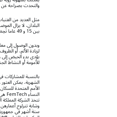
والتحدث بصراحة عن ال
مثل العديد من الفتيات
بين 15 و 49 عاما تَحِضن يوميًا.
وبدون الوصول إلى معل
لزيادة الألم، أو الظر
يؤدي بدء الحيض إلى زو
للأمومة أو النشاط الج
بالنسبة للمشاركات في
الأمم المتحدة للسكان
النس
ستة أشهر في جمهورية 