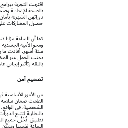
اقترنت التجربة ببرامج
بالصحة الإنجابية وصحة 
دوراتهن الشهرية بأما
حصول المشاركات على ا
كما أن للساعة مزايا ت
ومحو الأمية الجسدية و
ستة أشهر، أفادت ما 
تجنب الحمل غير المخط
بالثقة وتأثير إيجابي عا
تصميم آمن
الطمث ضمان سلامة ال
الشخصية. في الواقع،
بالبطارية لتتبع الدور
تطبيق. تُخَزَّن جميع ا
الساعة نفسها ويمكن