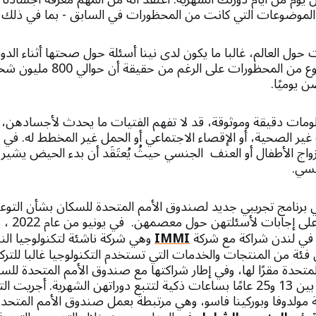
موضوعات التي كانت من المحظورات في السابق - بما في ذلك دور
 حول العالم، غالبا ما يكون لدى نينا أسئلة حول صحتها أثناء الد
البلدان، لا يزال الموضوع من المحظو
ومات دقيقة وموثوقة، قد لا تفهم الفتيات ما يحدث لأجسادهن،
وف غير الصحية، أو الإقصاء الاجتماعي أو الحمل غير المخطط له. ف
اج الأطفال أو العنف الجنسي حيثُ يُعتَقَد أن بدء الحيض يشير 
نسي.
 برنامج تجريبي جديد لصندوق الأمم المتحدة للسكان بشأن التوعي
الشهرية، يم
 في لندن شراكة مع شركة
IMMI
وهي شركة ناشئة لتكنولوجيا النس
اء FemTech هي فئة من المنتجات والخدمات التي تستخدم التكنولوجيا غالبا لل
وشابة تتراوح أعمارهن بين 13 و25 عامًا بساعات ذكية لتتبع دوراتهن الشهرية. 
مولدوفا وبوركينا فاسو، وهي مرتبطة بعمل صندوق الأمم المتحد