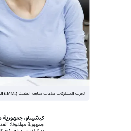
تجرب المشاركات ساعات متابعة الطمث (IMMI) الجديدة الخاصة بهن كجزء من برنامج تجريبي مدته ستة أشهر في جمهورية مولدوفا. © صندوق الأمم المتحدة للسكان مولدوفا
كيشيناو، جمهورية مو
جمهورية مولدوفا: "لق
يمكنك بسهولة رؤية كل 