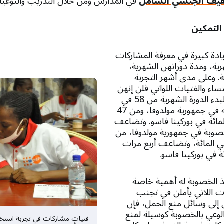
ثقيف الجنسي الشامل
في المدارس ومن خلال التدريب والتوعية
التمكين
يادة كبيرة في معرفة المشاركات
هرية، ومدة دوراتهن الشهرية،
. وعلى مدى أشهر التجربة
اء والفتيات اللواتي قلن إنهن
يعرفن التاريخ المتوقع لبدء الدورة الشهرية من 58 في
المائة إلى 81 في المائة في جمهورية مولدوفا، ومن 47
ة إلى 82 في المائة في بوركينا فاسو. وتضاعف
الخصوبة في جمهورية مولدوفا، من
في المائة إلى 68 في المائة، وتضاعف أربع مرات
ذ الخصوبة له أهمية خاصة
ات اللاتي يأملن في تجنب
 إلى وسائل منع الحمل، فإن
 الوعي بالخصوبة كوسيلة لمنع