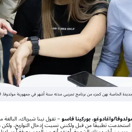
لدوفا/واغادوغو، بوركينا فاسو
د استخدمت تطبيقًا من قبل ولكنني نسيت إدخال التواريخ، ولكن 
يوم من أيام دورتك الشهرية. أعتقد أنه من المهم معرفة أجسادنا