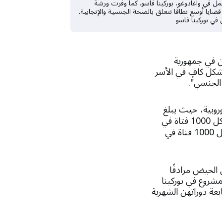
ل في واغادوغو، بوركينا فاسو. كما وفرت ورشة
ايا أوسع نطاقًا تتعلق بالصحة الجنسية والإنجابية.
ي بوركينا فاسو
ن في جمهورية
بشكل كافٍ في الأسر
روبية، حيث يبلغ
ممن تتراوح أعمارهن بين 15 و19 عاما (مقابل 9 ولادات لكل 1000 فتاة في
الاتحاد الأوروبي). وفي بوركينا فاسو، فإن المعدل أعلى من ذلك، حيث يبلغ 127 ولادة لكل 1000 فتاة في
 الحيض مرادفًا
شروع في بوركينا
عة دوراتهن الشهرية