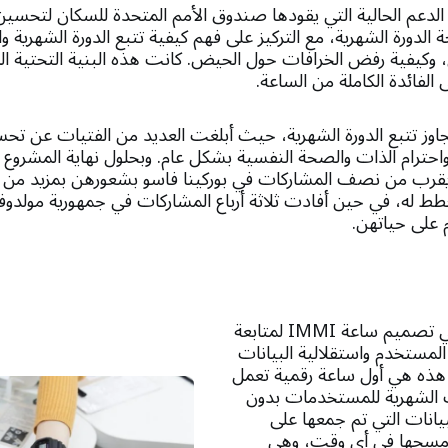
 الدعم الحالية التي يقودها صندوق الأمم المتحدة للسكان لتحسين
الدورة الشهرية، مع التركيز على فهم كيفية تتبع الدورة الشهرية وا
ن، وكيفية رفض الخرافات حول الحيض. كانت هذه البنية التحتية ا
لفائدة الكاملة من الساعة.
تجاوز تتبع الدورة الشهرية، حيث أبلغت العديد من الفتيات عن تحس
احترام الذات والصحة النفسية بشكل عام. وبحلول نهاية المشروع ا
يقرب من نصف المشاركات في بوركينا فاسو بشعورهن بمزيد من ا
ط له، في حين أفادت ثلاثة أرباع المشاركات في جمهورية مولدوف
م على حياتهن.
من الأمور الأساسية في تصميم ساعة IMMI لمتابعة
مستخدم واستقلالية البيانات
 هذه هي أول ساعة رقمية تعمل
ات الشهرية للمستخدمات بدون
لبيانات التي تم جمعها على
 مسحها في أي وقت، وهي