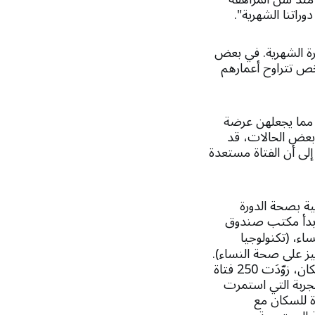
اتنا الشهرية".
ورة الشهرية. في بعض
رات على الرغم من حقيقة أن حوالي 800 مليون شخص تتراوح أعمارهم
 مما يجعلهن عرضة
ي بعض الحالات، قد
إلى أن الفتاة مستعدة
ة بصحة الدورة
كن العثور على إجابات لأسئلتهن حول معصمهن. في يونيو من عام 2022 ، بدأ مكتب صندوق
اء، (تكنولوجيا
تركيز على صحة النساء).
تتخذ الشركة المملكة المتحدة مقرًا لها، وفي إطار شراكتها مع صندوق الأمم المتحدة للسكان، زوّدَت 250 فتاة
أجريت التجربة التي استمرت
ة للسكان مع