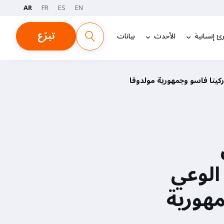
AR
FR
ES
EN
تبرّع
ئ إنسانية
الأحدث
بيانات
Fem) لتعزيز الوعي
مهورية