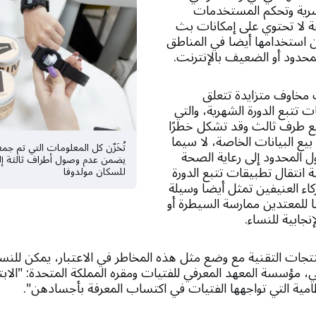
رية وتحكم المستخدمات
اعة لا تحتوي على إمكانات بث
 استخدامها أيضا في المناطق
لمحدود أو الضعيف بالإنترنت.
 مخاوف متزايدة تتعلق
 تتبع الدورة الشهرية، والتي
بع طرف ثالث وقد تشكل خطرًا
يع البيانات الخاصة، لا سيما
تُخَزّن كل المعلومات التي تم جم
ل المحدود إلى رعاية الصحة
يضمن عدم وصول أطراف ثالثة إل
ية انتقال تطبيقات تتبع الدورة
للسكان مولدوفا
كاء العنيفين تمثل أيضا وسيلة
 للمعتدين ممارسة السيطرة أو
نجابية للنساء.
تجات التقنية مع وضع مثل هذه المخاطر في الاعتبار، يمكن للنس
ي، مؤسسة المعهد المعرفي للفتيات ومقره المملكة المتحدة: "الابتك
لنظامية التي تواجهها الفتيات في اكتساب المعرفة بأجسادهن".