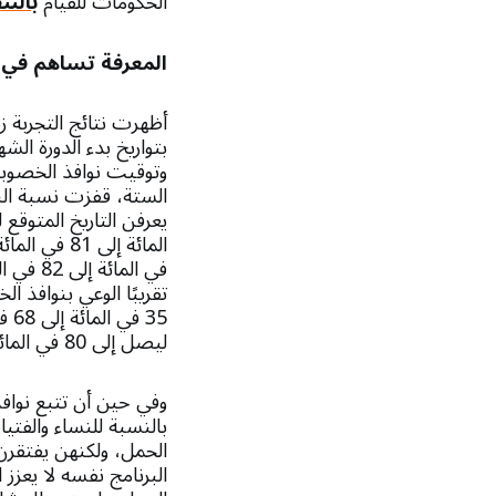
الحكومات للقيام
بالت
المعرفة تساهم في 
أظهرت نتائج التجربة ز
بتواريخ بدء الدورة الش
وتوقيت نوافذ الخصوبة
الستة، قفزت نسبة النس
في المائ
تقريبًا الوعي بنوافذ 
35 
ليصل إلى 80 في المائة في بوركينا فاسو.
وفي حين أن تتبع نواف
بالنسبة للنساء والفتي
الحمل، ولكنهن يفتقرن
البرنامج نفسه لا يعزز