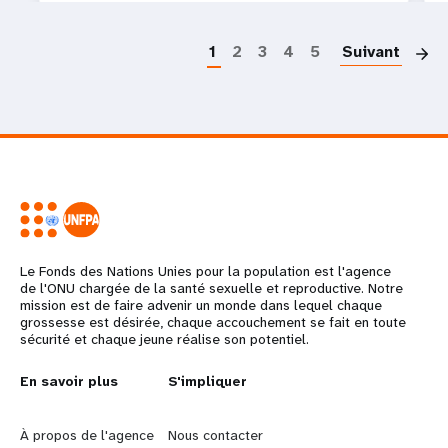
P
1
2
3
4
5
Suivant
Le Fonds des Nations Unies pour la population est l'agence
de l'ONU chargée de la santé sexuelle et reproductive. Notre
mission est de faire advenir un monde dans lequel chaque
grossesse est désirée, chaque accouchement se fait en toute
sécurité et chaque jeune réalise son potentiel.
L
En savoir plus
G
S'impliquer
e
o
À propos de l'agence
Nous contacter