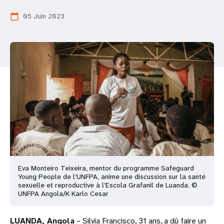
t
05 Juin 2023
calendar_today
i
o
n
Eva Monteiro Teixeira, mentor du programme Safeguard
Young People de l’UNFPA, anime une discussion sur la santé
sexuelle et reproductive à l’Escola Grafanil de Luanda. ©
UNFPA Angola/K Karlo Cesar
LUANDA, Angola
– Silvia Francisco, 31 ans, a dû faire un