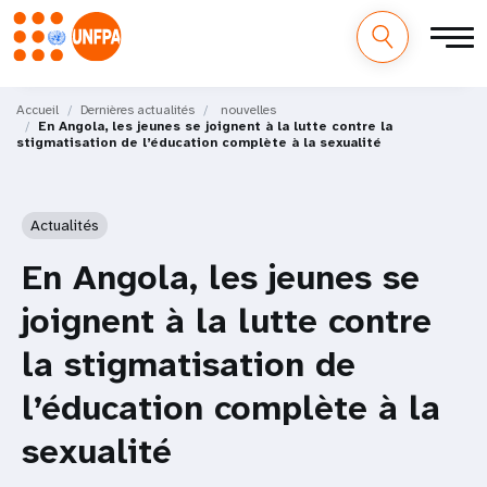
M
Aller
au
Accueil
Dernières actualités
nouvelles
a
En Angola, les jeunes se joignent à la lutte contre la
contenu
stigmatisation de l’éducation complète à la sexualité
principal
i
n
Actualités
n
En Angola, les jeunes se
a
joignent à la lutte contre
v
la stigmatisation de
i
l’éducation complète à la
g
sexualité
a