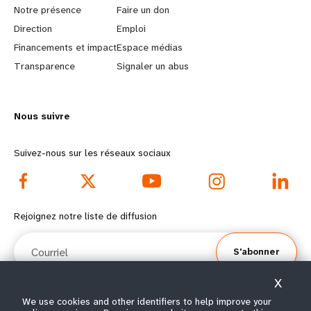
a
b
Notre présence
Faire un don
Direction
Emploi
r
e
Financements et impact
Espace médias
n
y
Transparence
Signaler un abus
m
o
Nous suivre
o
n
r
d
Suivez-nous sur les réseaux sociaux
e
f
f
o
Rejoignez notre liste de diffusion
o
o
Courriel
S'abonner
o
t
X
t
e
We use cookies and other identifiers to help improve your