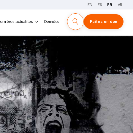
EN
ES
FR
AR
ENGLISH
ESPAÑOL
العربية
ernières actualités
Données
Faites un don