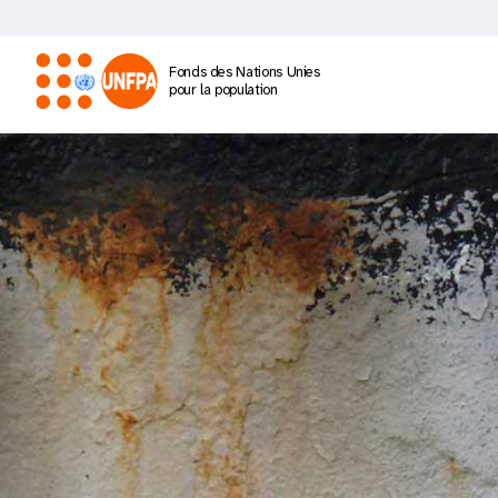
Aller
SWOP 2020
au
contenu
Fonds des Nations Unies
principal
pour la population
M
a
i
n
n
a
v