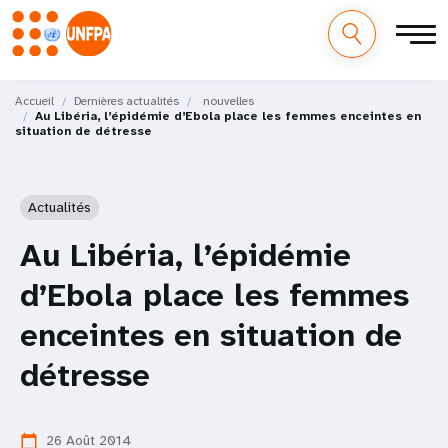
M
Aller
au
Accueil
Dernières actualités
nouvelles
a
Au Libéria, l’épidémie d’Ebola place les femmes enceintes en
contenu
situation de détresse
principal
i
n
Actualités
n
Au Libéria, l’épidémie
a
d’Ebola place les femmes
v
enceintes en situation de
i
détresse
g
a
26 Août 2014
calendar_today