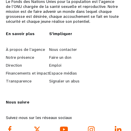
Le Fonds des Nations Unies pour la population est l'agence
de l'ONU chargée de la santé sexuelle et reproductive. Notre
mission est de faire advenir un monde dans lequel chaque
grossesse est désirée, chaque accouchement se fait en toute
sécurité et chaque jeune réalise son potentiel.
L
En savoir plus
G
S'impliquer
e
o
À propos de l'agence
Nous contacter
a
b
Notre présence
Faire un don
Direction
Emploi
r
e
Financements et impact
Espace médias
n
y
Transparence
Signaler un abus
m
o
Nous suivre
o
n
r
d
Suivez-nous sur les réseaux sociaux
e
f