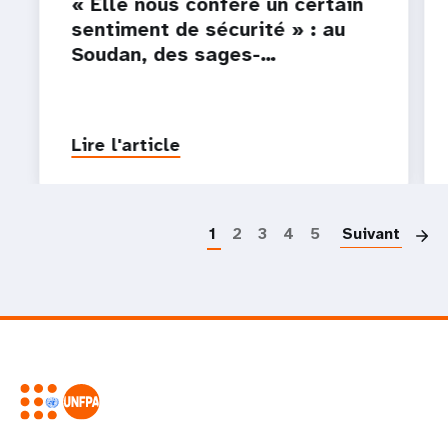
« Elle nous confère un certain
sentiment de sécurité » : au
Soudan, des sages-…
Lire l'article
P
1
2
3
4
5
Suivant