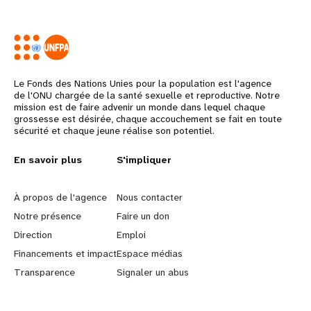
Le Fonds des Nations Unies pour la population est l'agence
de l'ONU chargée de la santé sexuelle et reproductive. Notre
mission est de faire advenir un monde dans lequel chaque
grossesse est désirée, chaque accouchement se fait en toute
sécurité et chaque jeune réalise son potentiel.
L
En savoir plus
G
S'impliquer
e
o
À propos de l'agence
Nous contacter
a
b
Notre présence
Faire un don
Direction
Emploi
r
e
Financements et impact
Espace médias
n
y
Transparence
Signaler un abus
m
o