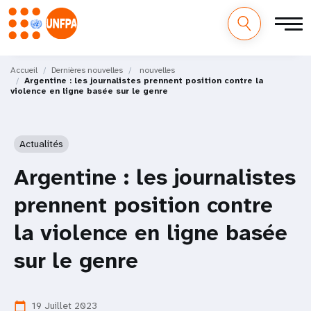
M
Aller
au
Accueil
Dernières nouvelles
nouvelles
a
Argentine : les journalistes prennent position contre la
contenu
violence en ligne basée sur le genre
principal
i
n
Actualités
n
Argentine : les journalistes
a
prennent position contre
v
la violence en ligne basée
i
sur le genre
g
a
19 Juillet 2023
calendar_today