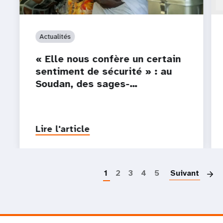
Actualités
« Elle nous confère un certain
sentiment de sécurité » : au
Soudan, des sages-…
Lire l'article
P
1
2
3
4
5
Suivant