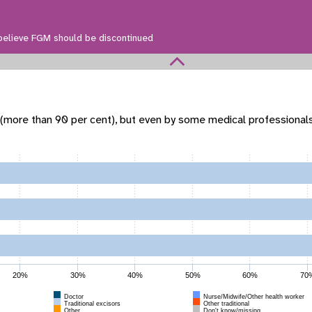
believe FGM should be discontinued
 (more than 90 per cent), but even by some medical professional
20%
30%
40%
50%
60%
70
Doctor
Nurse/Midwife/Other health worker
Traditional excisors
Other traditional
Other
Don't know/missing