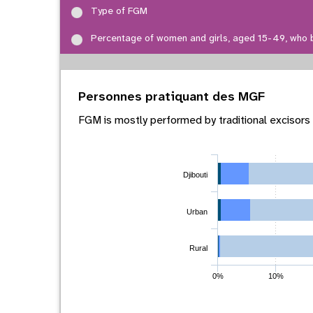
Type of FGM
Percentage of women and girls, aged 15-49, who 
Personnes pratiquant des MGF
FGM is mostly performed by traditional excisors
Djibouti
Urban
Rural
0%
10%