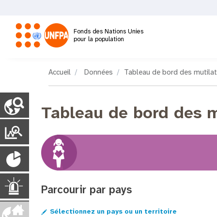
Aller
au
contenu
Fonds des Nations Unies
principal
pour la population
M
Accueil
Données
Tableau de bord des mutilat
a
C
i
Tableau de bord des m
o
n
u
P
n
n
o
t
a
P
r
r
v
y
o
t
P
i
p
U
Parcourir par pays
a
a
g
u
g
i
Sélectionnez un pays ou un territoire
e
r
l