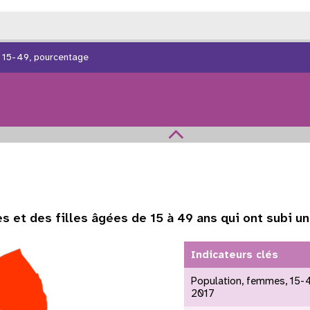
, 15-49, pourcentage
et des filles âgées de 15 à 49 ans qui ont subi 
Indicateurs clés
ation mondiale
Tableau de bord des
adolescents et des jeunes
Population, femmes, 15-49
2017
raphic Dividend
Tableau de bord sur la