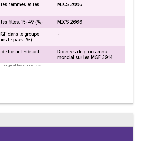
 les femmes et les
MICS 2006
es filles, 15-49 (%)
MICS 2006
apport annuel
MGF dans le groupe
-
ans le pays (%)
 de lois interdisant
Données du programme
mondial sur les MGF 2014
he original law or new laws