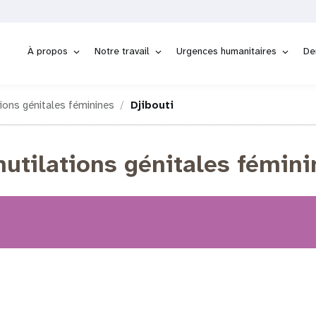
À propos
Notre travail
Urgences humanitaires
De
ions génitales féminines
Djibouti
utilations génitales fémini