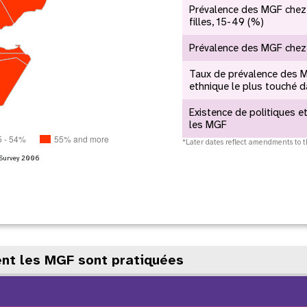
Prévalence des MGF chez
oard
violence entre partenaires
filles, 15-49 (%)
intimes
Prévalence des MGF chez l
relatives aux
Contributions des
R
Taux de prévalence des 
mes
donateurs
ethnique le plus touché d
Existence de politiques et
les MGF
5 - 54%
55% and more
*Later dates reflect amendments to t
 Survey
2006
nt les MGF sont pratiquées