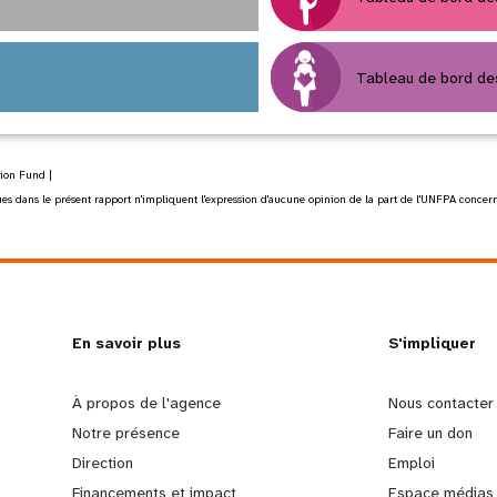
Tableau de bord des
tion Fund |
s dans le présent rapport n'impliquent l'expression d'aucune opinion de la part de l'UNFPA concernant 
En savoir plus
S'impliquer
L
G
À propos de l'agence
Nous contacter
e
o
Notre présence
Faire un don
a
b
Direction
Emploi
r
e
Financements et impact
Espace médias