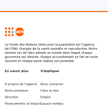
Le Fonds des Nations Unies pour la population est l'agence
de l'ONU chargée de la santé sexuelle et reproductive. Notre
mission est de faire advenir un monde dans lequel chaque
grossesse est désirée, chaque accouchement se fait en toute
sécurité et chaque jeune réalise son potentiel.
L
En savoir plus
G
S'impliquer
e
o
À propos de l'agence
Nous contacter
a
b
Notre présence
Faire un don
Direction
Emploi
r
e
Financements et impact
Espace médias