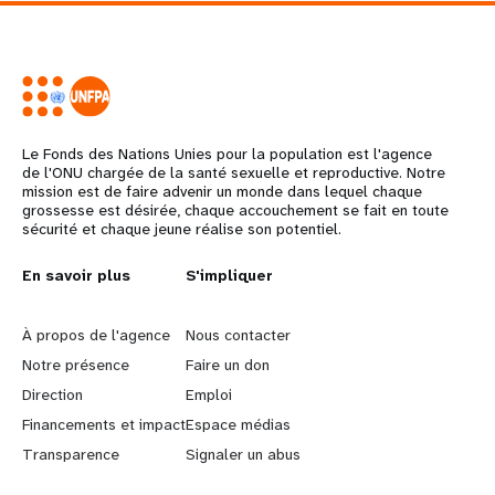
Le Fonds des Nations Unies pour la population est l'agence
de l'ONU chargée de la santé sexuelle et reproductive. Notre
mission est de faire advenir un monde dans lequel chaque
grossesse est désirée, chaque accouchement se fait en toute
sécurité et chaque jeune réalise son potentiel.
L
En savoir plus
G
S'impliquer
e
o
À propos de l'agence
Nous contacter
a
b
Notre présence
Faire un don
Direction
Emploi
r
e
Financements et impact
Espace médias
n
y
Transparence
Signaler un abus