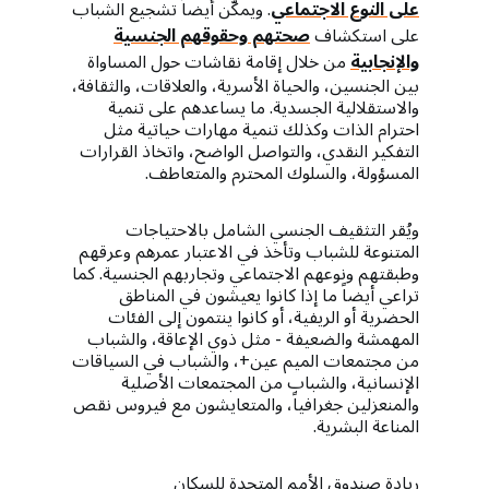
على النوع الاجتماعي
. ويمكّن أيضاً تشجيع الشباب
على استكشاف
صحتهم وحقوقهم الجنسية
والإنجابية
من خلال إقامة نقاشات حول المساواة
بين الجنسين، والحياة الأسرية، والعلاقات، والثقافة،
والاستقلالية الجسدية. ما يساعدهم على تنمية
احترام الذات وكذلك تنمية مهارات حياتية مثل
التفكير النقدي، والتواصل الواضح، واتخاذ القرارات
المسؤولة، والسلوك المحترم والمتعاطف.
ويُقر التثقيف الجنسي الشامل بالاحتياجات
المتنوعة للشباب وتأخذ في الاعتبار عمرهم وعرقهم
وطبقتهم ونوعهم الاجتماعي وتجاربهم الجنسية. كما
تراعي أيضاً ما إذا كانوا يعيشون في المناطق
الحضرية أو الريفية، أو كانوا ينتمون إلى الفئات
المهمشة والضعيفة - مثل ذوي الإعاقة، والشباب
من مجتمعات الميم عين+، والشباب في السياقات
الإنسانية، والشباب من المجتمعات الأصلية
والمنعزلين جغرافياً، والمتعايشون مع فيروس نقص
المناعة البشرية.
ريادة صندوق الأمم المتحدة للسكان