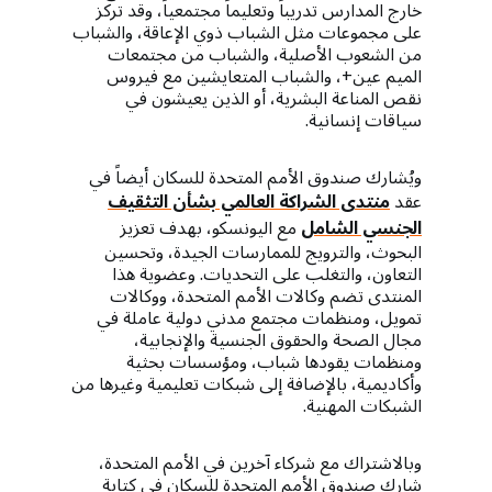
خارج المدارس تدريباً وتعليماً مجتمعياً، وقد تركز
على مجموعات مثل الشباب ذوي الإعاقة، والشباب
من الشعوب الأصلية، والشباب من مجتمعات
الميم عين+، والشباب المتعايشين مع فيروس
نقص المناعة البشرية، أو الذين يعيشون في
سياقات إنسانية.
ويُشارك صندوق الأمم المتحدة للسكان أيضاً في
عقد
منتدى الشراكة العالمي بشأن التثقيف
الجنسي الشامل
مع اليونسكو، بهدف تعزيز
البحوث، والترويج للممارسات الجيدة، وتحسين
التعاون، والتغلب على التحديات. وعضوية هذا
المنتدى تضم وكالات الأمم المتحدة، ووكالات
تمويل، ومنظمات مجتمع مدني دولية عاملة في
مجال الصحة والحقوق الجنسية والإنجابية،
ومنظمات يقودها شباب، ومؤسسات بحثية
وأكاديمية، بالإضافة إلى شبكات تعليمية وغيرها من
الشبكات المهنية.
وبالاشتراك مع شركاء آخرين في الأمم المتحدة،
شارك صندوق الأمم المتحدة للسكان في كتابة