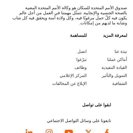
صندوق الأمم المتحدة للسكان هو وكالة الأمم المتحدة المعنية
بالصحة الجنسية والإنجابية. تتمثّل مهمتنا في العمل من أجل عالم
يكون فيه كلّ حمل مرغوبًا فيه، وكل ولادة آمنة ويحقق فيه كل شاب
وشابة ما لديهم من إمكانات.
L
لمعرفة المزيد
G
للمساهمة
o
e
نبذة عنا
اتصل
b
a
أماكن عملنا
تبرّعوا
القيادة التنفيذية
وظائف
e
r
التمويل والتأثير
المركز الإعلامي
y
n
الشفافية
الإبلاغ عن المخالفات
o
m
ابقوا على تواصل
n
o
d
r
تابعونا على وسائل التواصل الاجتماعي