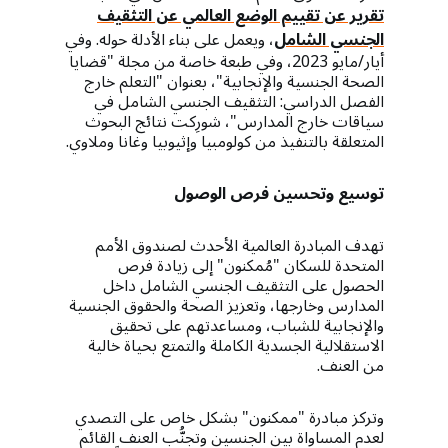
تقرير عن تقييم الوضع العالمي عن التثقيف
الجنسي الشامل
، ويعمل على بناء الأدلة حوله. وفي
أيار/مايو 2023، وفي طبعة خاصة من مجلة "قضايا
الصحة الجنسية والإنجابية"، بعنوان "التعلم خارج
الفصل الدراسي: التثقيف الجنسي الشامل في
سياقات خارج المدارس"، شورِكت نتائج البحوث
المتعلقة بالتنفيذ من كولومبيا وإثيوبيا وغانا وملاوي.
توسيع وتحسين فرص الوصول
تهدف المبادرة العالمية الأحدث لصندوق الأمم
المتحدة للسكان "مُمكنون" إلى زيادة فرص
الحصول على التثقيف الجنسي الشامل داخل
المدارس وخارجها، وتعزيز الصحة والحقوق الجنسية
والإنجابية للشباب، ومساعدتهم على تحقيق
الاستقلالية الجسدية الكاملة والتمتع بحياة خالية
من العنف.
وتركز مبادرة "ممكنون" بشكل خاص على التصدي
لعدم المساواة بين الجنسين وتجنُّب العنف القائم