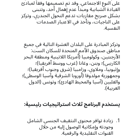
على النوع الاجتماعي. وقد تم تصميمها وفقاً لمبادئ
القيادة الشبابية ومبدأ عدم إهمال أحد، وتتبنى
بشكل صريح مقاربات تدعم التحول الجندري، وتركز
على الناجيات، وتأخذ في الاعتبار الصدمات
النفسية.
وتركز المبادرة على البلدان العشرة التالية في جميع
مناطق صندوق الأمم المتحدة للسكان الست:
الأرجنتين، وكولومبيا (أمريكا اللاتينية ومنطقة البحر
الكاريبي)؛ وبنن، وغانا (غرب ووسط أفريقيا)؛
وإثيوبيا، وملاوي، وزامبيا (شرق وجنوب أفريقيا)؛
وجمهورية مولدوفا (أوروبا الشرقية وآسيا الوسطى)؛
والفلبين (آسيا والمحيط الهادئ)؛ وتونس (الدول
العربية).
يستخدم البرنامج ثلاث استراتيجيات رئيسية:
زيادة توافر محتوى التثقيف الجنسي الشامل
وجودته وإمكانية الوصول إليه من خلال
القنوات التقليدية والرقمية.