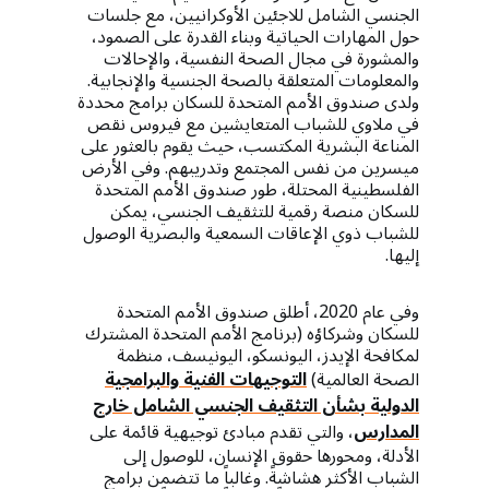
الجنسي الشامل للاجئين الأوكرانيين، مع جلسات
حول المهارات الحياتية وبناء القدرة على الصمود،
والمشورة في مجال الصحة النفسية، والإحالات
والمعلومات المتعلقة بالصحة الجنسية والإنجابية.
ولدى صندوق الأمم المتحدة للسكان برامج محددة
في ملاوي للشباب المتعايشين مع فيروس نقص
المناعة البشرية المكتسب، حيث يقوم بالعثور على
ميسرين من نفس المجتمع وتدريبهم. وفي الأرض
الفلسطينية المحتلة، طور صندوق الأمم المتحدة
للسكان منصة رقمية للتثقيف الجنسي، يمكن
للشباب ذوي الإعاقات السمعية والبصرية الوصول
إليها.
وفي عام 2020، أطلق صندوق الأمم المتحدة
للسكان وشركاؤه (برنامج الأمم المتحدة المشترك
لمكافحة الإيدز، اليونسكو، اليونيسف، منظمة
الصحة العالمية)
التوجيهات الفنية والبرامجية
الدولية بشأن التثقيف الجنسي الشامل خارج
المدارس
، والتي تقدم مبادئ توجيهية قائمة على
الأدلة، ومحورها حقوق الإنسان، للوصول إلى
الشباب الأكثر هشاشةً. وغالباً ما تتضمن برامج