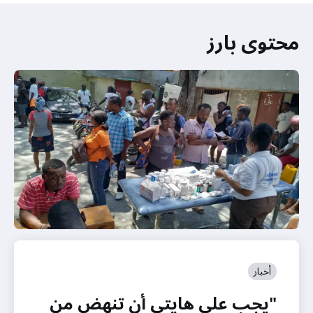
محتوى بارز
أخبار
"يجب على هايتي أن تنهض من