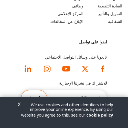
b
a
القيادة التنفيذية
وظائف
e
r
التمويل والتأثير
المركز الإعلامي
y
n
الشفافية
الإبلاغ عن المخالفات
o
m
ابقوا على تواصل
n
o
d
r
تابعونا على وسائل التواصل الاجتماعي
f
e
o
f
للاشتراك في نشرتنا الإخبارية
o
o
البريد
الإلكتروني
اشتراك
t
o
X
We use cookies and other identifiers to help
improve your online experience. By using our
e
t
website you agree to this, see our
cookie policy
r
e
© جميع الحقوق محفوظة 2026.