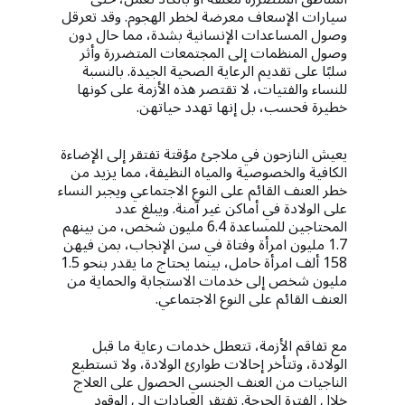
سيارات الإسعاف معرضة لخطر الهجوم. وقد تعرقل
وصول المساعدات الإنسانية بشدة، مما حال دون
وصول المنظمات إلى المجتمعات المتضررة وأثر
سلبًا على تقديم الرعاية الصحية الجيدة. بالنسبة
للنساء والفتيات، لا تقتصر هذه الأزمة على كونها
خطيرة فحسب، بل إنها تهدد حياتهن.
يعيش النازحون في ملاجئ مؤقتة تفتقر إلى الإضاءة
الكافية والخصوصية والمياه النظيفة، مما يزيد من
خطر العنف القائم على النوع الاجتماعي ويجبر النساء
على الولادة في أماكن غير آمنة. ويبلغ عدد
المحتاجين للمساعدة 6.4 مليون شخص، من بينهم
1.7 مليون امرأة وفتاة في سن الإنجاب، بمن فيهن
158 ألف امرأة حامل، بينما يحتاج ما يقدر بنحو 1.5
مليون شخص إلى خدمات الاستجابة والحماية من
العنف القائم على النوع الاجتماعي.
مع تفاقم الأزمة، تتعطل خدمات رعاية ما قبل
الولادة، وتتأخر إحالات طوارئ الولادة، ولا تستطيع
الناجيات من العنف الجنسي الحصول على العلاج
خلال الفترة الحرجة. تفتقر العيادات إلى الوقود