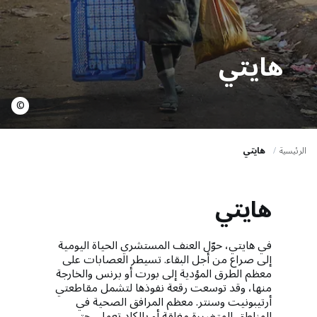
a
t
i
هايتي
o
n
©
الرئيسية
هايتي
هايتي
في هايتي، حوّل العنف المستشري الحياة اليومية
إلى صراع من أجل البقاء. تسيطر العصابات على
معظم الطرق المؤدية إلى بورت أو برنس والخارجة
منها، وقد توسعت رقعة نفوذها لتشمل مقاطعتي
أرتيبونيت وسنتر. معظم المرافق الصحية في
المناطق المتضررة مغلقة أو بالكاد تعمل، حتى