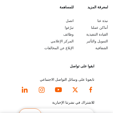
L
لمعرفة المزيد
G
للمساهمة
o
e
نبذة عنا
اتصل
b
a
أماكن عملنا
تبرّعوا
القيادة التنفيذية
وظائف
e
r
التمويل والتأثير
المركز الإعلامي
y
n
الشفافية
الإبلاغ عن المخالفات
o
m
ابقوا على تواصل
n
o
d
r
تابعونا على وسائل التواصل الاجتماعي
f
e
o
f
للاشتراك في نشرتنا الإخبارية
o
o
البريد