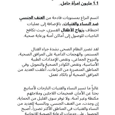
1.1 مليون امرأة حامل.
اتسم النزاع بمستويات فادحة من
العنف الجنسي
ضد النساء والفتيات،
بالإضافة إلى عمليات
اختطاف و
زواج الأطفال
القسري، حيث تكافح
الناجيات للوصول إلى أماكن آمنة ورعاية صحية.
لقد تضرر النظام الصحي بشدة جراء القتال
المستمر، والهجمات الدامية على المرافق الصحية،
والنزوح الجماعي، ونقص الإمدادات الطبية
الأساسية، ونقص الكوادر الصحية والتمويل. وفي
المناطق المتضررة من النزاعات، أُغلقت العديد من
المرافق الصحية أو بالكاد تعمل.
غالباً ما تسير النساء والفتيات النازحات لأسابيع
بحثاً عن الأمان. فمخيمات اللاجئين وملاجئهم
مكتظة وغير آمنة، ولا توفر سوى القليل من الحماية،
إن وجدت، من العنف الجنسي. وبالنسبة للعديد من
النساء والفتيات في المناطق الأكثر تضرراً، أصبح
الحصول على خدمات الرعاية الصحية الإنجابية