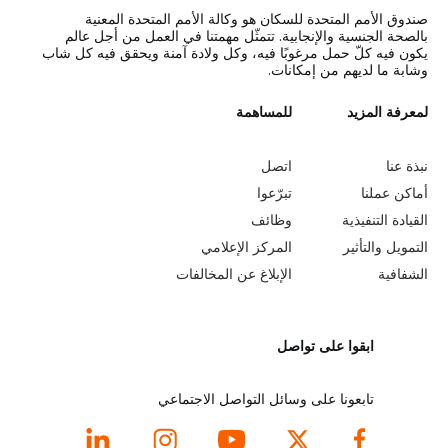
صندوق الأمم المتحدة للسكان هو وكالة الأمم المتحدة المعنية
بالصحة الجنسية والإنجابية. تتمثّل مهمتنا في العمل من أجل عالم
يكون فيه كلّ حمل مرغوبًا فيه، وكل ولادة آمنة ويحقق فيه كل شاب
وشابة ما لديهم من إمكانات.
L
لمعرفة المزيد
G
للمساهمة
o
e
نبذة عنا
اتصل
b
a
أماكن عملنا
تبرّعوا
القيادة التنفيذية
وظائف
e
r
التمويل والتأثير
المركز الإعلامي
y
n
الشفافية
الإبلاغ عن المخالفات
o
m
ابقوا على تواصل
n
o
d
r
تابعونا على وسائل التواصل الاجتماعي
f
e