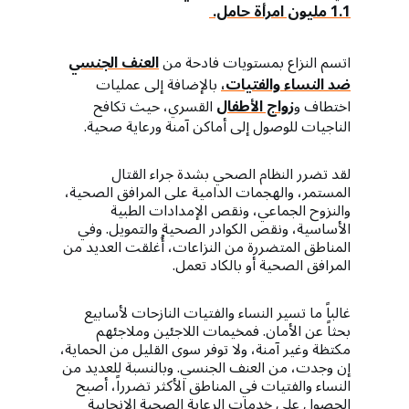
1.1 مليون امرأة حامل.
اتسم النزاع بمستويات فادحة من
العنف الجنسي
ضد النساء والفتيات،
بالإضافة إلى عمليات
اختطاف و
زواج الأطفال
القسري، حيث تكافح
الناجيات للوصول إلى أماكن آمنة ورعاية صحية.
لقد تضرر النظام الصحي بشدة جراء القتال
المستمر، والهجمات الدامية على المرافق الصحية،
والنزوح الجماعي، ونقص الإمدادات الطبية
الأساسية، ونقص الكوادر الصحية والتمويل. وفي
المناطق المتضررة من النزاعات، أُغلقت العديد من
المرافق الصحية أو بالكاد تعمل.
غالباً ما تسير النساء والفتيات النازحات لأسابيع
بحثاً عن الأمان. فمخيمات اللاجئين وملاجئهم
مكتظة وغير آمنة، ولا توفر سوى القليل من الحماية،
إن وجدت، من العنف الجنسي. وبالنسبة للعديد من
النساء والفتيات في المناطق الأكثر تضرراً، أصبح
الحصول على خدمات الرعاية الصحية الإنجابية