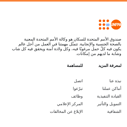
صندوق الأمم المتحدة للسكان هو وكالة الأمم المتحدة المعنية
بالصحة الجنسية والإنجابية. تتمثّل مهمتنا في العمل من أجل عالم
يكون فيه كلّ حمل مرغوبًا فيه، وكل ولادة آمنة ويحقق فيه كل شاب
وشابة ما لديهم من إمكانات.
L
لمعرفة المزيد
G
للمساهمة
o
e
نبذة عنا
اتصل
b
a
أماكن عملنا
تبرّعوا
القيادة التنفيذية
وظائف
e
r
التمويل والتأثير
المركز الإعلامي
y
n
الشفافية
الإبلاغ عن المخالفات
o
m