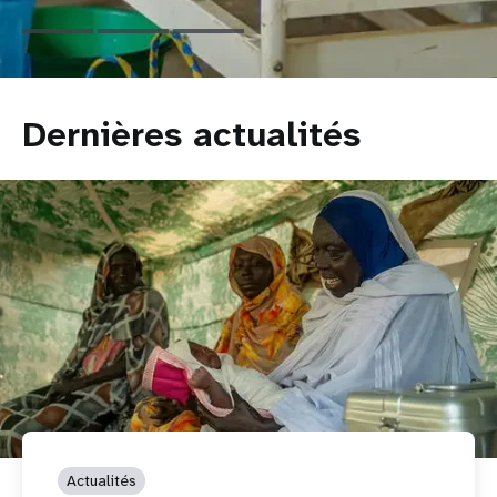
République
démocratique
du
Congo
Dernières actualités
Actualités