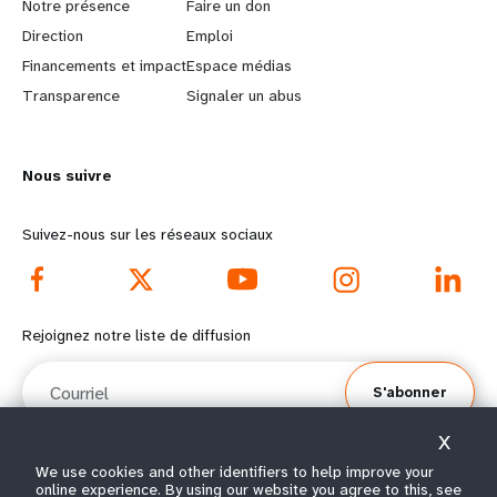
a
b
Notre présence
Faire un don
Direction
Emploi
r
e
Financements et impact
Espace médias
n
y
Transparence
Signaler un abus
m
o
Nous suivre
o
n
r
d
Suivez-nous sur les réseaux sociaux
e
f
f
o
Rejoignez notre liste de diffusion
o
o
Courriel
S'abonner
o
t
X
t
e
We use cookies and other identifiers to help improve your
online experience. By using our website you agree to this, see
© Tous droits réservés 2026.