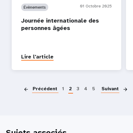
01 Octobre 2025
Évènements
Journée internationale des
personnes âgées
Lire l'article
P
Précédent
1
2
3
4
5
Suivant
Sujets associés