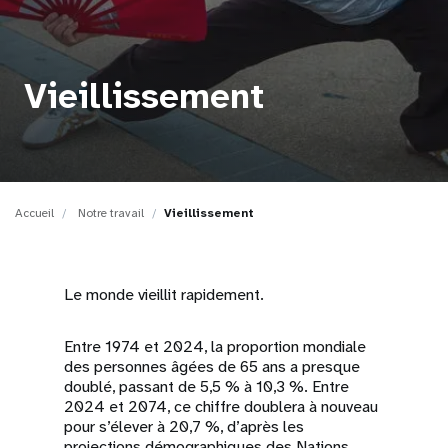
t
i
Vieillissement
o
n
Accueil
Notre travail
Vieillissement
Le monde vieillit rapidement.
Entre 1974 et 2024, la proportion mondiale
des personnes âgées de 65 ans a presque
doublé, passant de 5,5 % à 10,3 %. Entre
2024 et 2074, ce chiffre doublera à nouveau
pour s’élever à 20,7 %, d’après les
projections démographiques des Nations