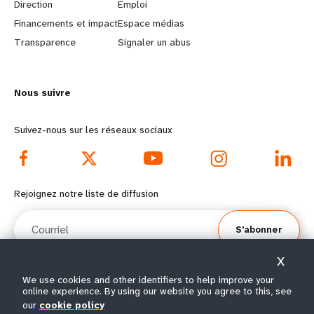
Direction
Emploi
r
e
Financements et impact
Espace médias
n
y
Transparence
Signaler un abus
m
o
Nous suivre
o
n
r
d
Suivez-nous sur les réseaux sociaux
e
f
f
o
Rejoignez notre liste de diffusion
o
o
Courriel
S'abonner
o
t
X
t
e
We use cookies and other identifiers to help improve your
online experience. By using our website you agree to this, see
e
r
© Tous droits réservés 2026.
our
cookie policy