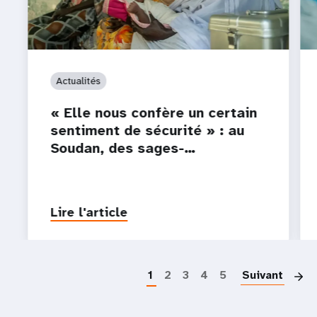
Actualités
« Elle nous confère un certain
sentiment de sécurité » : au
Soudan, des sages-…
Lire l'article
P
1
2
3
4
5
Suivant