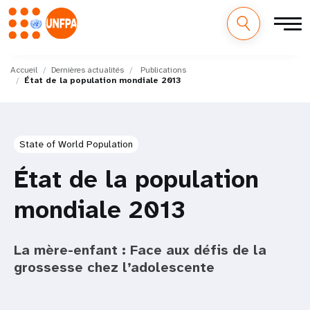
M
Aller
au
Accueil
Dernières actualités
Publications
a
État de la population mondiale 2013
contenu
principal
i
n
State of World Population
n
État de la population
a
mondiale 2013
v
i
La mère-enfant : Face aux défis de la
grossesse chez l’adolescente
g
a