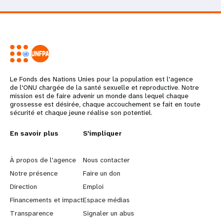
Le Fonds des Nations Unies pour la population est l'agence
de l'ONU chargée de la santé sexuelle et reproductive. Notre
mission est de faire advenir un monde dans lequel chaque
grossesse est désirée, chaque accouchement se fait en toute
sécurité et chaque jeune réalise son potentiel.
L
En savoir plus
G
S'impliquer
e
o
À propos de l'agence
Nous contacter
a
b
Notre présence
Faire un don
Direction
Emploi
r
e
Financements et impact
Espace médias
n
y
Transparence
Signaler un abus