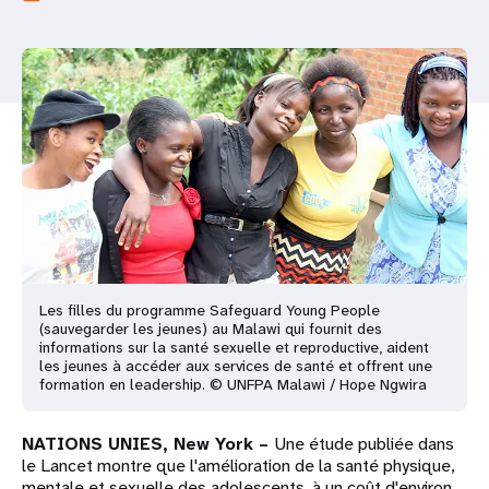
t
i
o
n
Les filles du programme Safeguard Young People
(sauvegarder les jeunes) au Malawi qui fournit des
informations sur la santé sexuelle et reproductive, aident
les jeunes à accéder aux services de santé et offrent une
formation en leadership. © UNFPA Malawi / Hope Ngwira
NATIONS UNIES, New York –
Une étude publiée dans
le Lancet montre que l'amélioration de la santé physique,
mentale et sexuelle des adolescents, à un coût d'environ