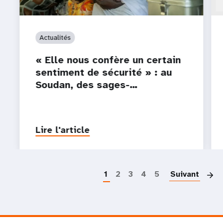
Actualités
« Elle nous confère un certain
sentiment de sécurité » : au
Soudan, des sages-…
Lire l'article
P
1
2
3
4
5
Suivant