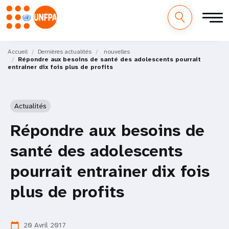
M
Aller
au
Accueil
Dernières actualités
nouvelles
a
Répondre aux besoins de santé des adolescents pourrait
contenu
entrainer dix fois plus de profits
principal
i
n
Actualités
n
Répondre aux besoins de
a
santé des adolescents
v
pourrait entrainer dix fois
i
plus de profits
g
a
20 Avril 2017
calendar_today