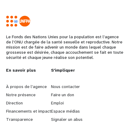
Le Fonds des Nations Unies pour la population est l'agence
de l'ONU chargée de la santé sexuelle et reproductive. Notre
mission est de faire advenir un monde dans lequel chaque
grossesse est désirée, chaque accouchement se fait en toute
sécurité et chaque jeune réalise son potentiel.
L
En savoir plus
G
S'impliquer
e
o
À propos de l'agence
Nous contacter
a
b
Notre présence
Faire un don
Direction
Emploi
r
e
Financements et impact
Espace médias
n
y
Transparence
Signaler un abus
m
o