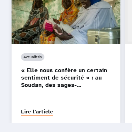
Actualités
« Elle nous confère un certain
sentiment de sécurité » : au
Soudan, des sages-…
Lire l'article
P