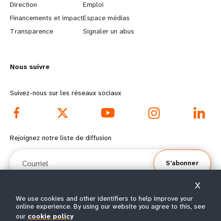
Direction
Emploi
r
e
Financements et impact
Espace médias
n
y
Transparence
Signaler un abus
m
o
Nous suivre
o
n
r
d
Suivez-nous sur les réseaux sociaux
e
f
f
o
Rejoignez notre liste de diffusion
o
o
Courriel
S'abonner
o
t
X
t
e
We use cookies and other identifiers to help improve your
online experience. By using our website you agree to this, see
e
r
© Tous droits réservés 2026.
our
cookie policy