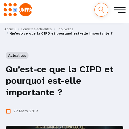
M
Aller
au
Accueil
Dernières actualités
nouvelles
a
Qu’est-ce que la CIPD et pourquoi est-elle importante ?
contenu
principal
i
Actualités
n
Qu’est-ce que la CIPD et
n
pourquoi est-elle
a
importante ?
v
i
29 Mars 2019
calendar_today
g
a