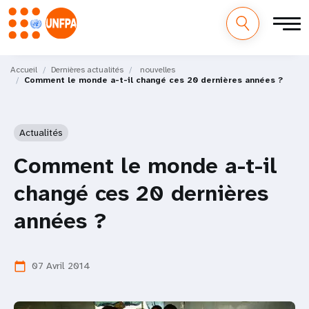
M
Aller
au
Accueil
Dernières actualités
nouvelles
a
Comment le monde a-t-il changé ces 20 dernières années ?
contenu
principal
i
Actualités
n
Comment le monde a-t-il
n
changé ces 20 dernières
a
années ?
v
i
07 Avril 2014
calendar_today
g
a