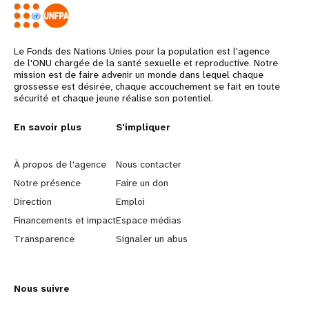
Le Fonds des Nations Unies pour la population est l'agence
de l'ONU chargée de la santé sexuelle et reproductive. Notre
mission est de faire advenir un monde dans lequel chaque
grossesse est désirée, chaque accouchement se fait en toute
sécurité et chaque jeune réalise son potentiel.
L
En savoir plus
G
S'impliquer
e
o
À propos de l'agence
Nous contacter
a
b
Notre présence
Faire un don
Direction
Emploi
r
e
Financements et impact
Espace médias
n
y
Transparence
Signaler un abus
m
o
Nous suivre
o
n