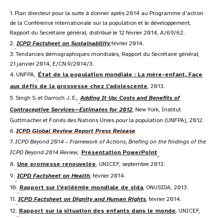
1. Plan directeur pour la suite à donner après 2014 au Programme d’action
de la Conférence internationale sur la population et le développement,
Rapport du Secrétaire général, distribué le 12 février 2014, A/69/62.
2.
ICPD Factsheet on Sustainability
,
février 2014.
3. Tendances démographiques mondiales, Rapport du Secrétaire général,
21 janvier 2014, E/CN.9/2014/3.
4. UNFPA,
État de la population mondiale : La mère-enfant, Face
aux défis de la grossesse chez l’adolescente
, 2013.
5. Singh S. et Darroch J. E.,
Adding It Up: Costs and Benefits of
Contraceptive Services—Estimates for 2012
, New York, Institut
Guttmacher et Fonds des Nations Unies pour la population (UNFPA), 2012.
6.
ICPD Global Review Report Press Release
7.
ICPD Beyond 2014 – Framework of Actions, Briefing on the findings of the
ICPD Beyond 2014 Review
,
Présentation PowerPoint
.
8.
Une promesse renouvelée
, UNICEF, septembre 2013.
9.
ICPD Factsheet on Health
, février 2014.
10.
Rapport sur l’épidémie mondiale de sida
, ONUSIDA, 2013.
11.
ICPD Factsheet on Dignity and Human Rights
,
février 2014.
12.
Rapport sur la situation des enfants dans le monde
, UNICEF,