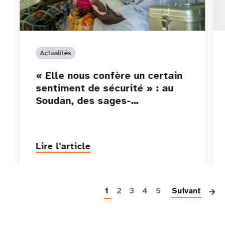
Actualités
« Elle nous confère un certain
sentiment de sécurité » : au
Soudan, des sages-…
Lire l'article
P
1
2
3
4
5
Suivant