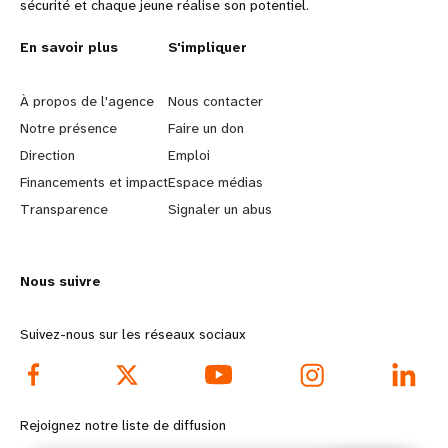
sécurité et chaque jeune réalise son potentiel.
L
En savoir plus
G
S'impliquer
e
o
À propos de l'agence
Nous contacter
a
b
Notre présence
Faire un don
Direction
Emploi
r
e
Financements et impact
Espace médias
n
y
Transparence
Signaler un abus
m
o
Nous suivre
o
n
r
d
Suivez-nous sur les réseaux sociaux
e
f
f
o
Rejoignez notre liste de diffusion