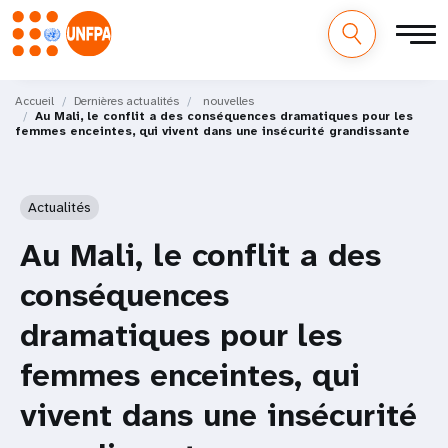
M
Aller
au
Accueil
Dernières actualités
nouvelles
a
Au Mali, le conflit a des conséquences dramatiques pour les
contenu
femmes enceintes, qui vivent dans une insécurité grandissante
principal
i
n
Actualités
n
Au Mali, le conflit a des
a
conséquences
v
dramatiques pour les
i
femmes enceintes, qui
g
vivent dans une insécurité
a