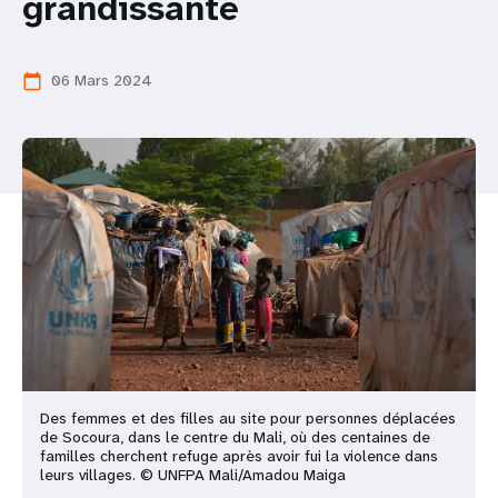
grandissante
t
i
06 Mars 2024
calendar_today
o
n
Des femmes et des filles au site pour personnes déplacées
de Socoura, dans le centre du Mali, où des centaines de
familles cherchent refuge après avoir fui la violence dans
leurs villages. © UNFPA Mali/Amadou Maiga