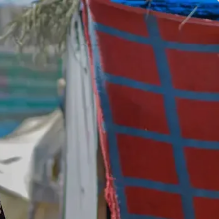
EN
ES
FR
AR