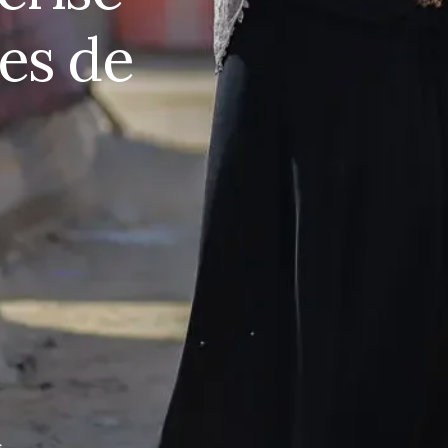
es de
Une année de crise pour
les femmes de Gaza
“Each step felt like a race against death,” a 30-
year-old pregnant woman told UNFPA a year ago in
October, describing her frantic flight from home
as bombs began to drop on Gaza. Overwhelmed
with dizz...
Partager sur Facebook
Partager sur X
s