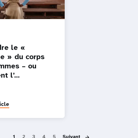
re le «
e » du corps
mmes – ou
t l’…
icle
Paginatio
1
2
3
4
5
Suivant