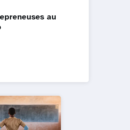
repreneuses au
o