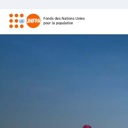
Aller
au
contenu
Fonds des Nations Unies
principal
pour la population
M
a
i
n
n
a
v