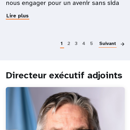
nous engager pour un avenir sans sida
MGF
Lire plus
about
Malgré
les
P
perturbations
et
1
2
3
4
5
Suivant
les
réductions
de
financement,
Directeur exécutif adjoints
nous
devons
nous
engager
pour
un
avenir
sans
sida