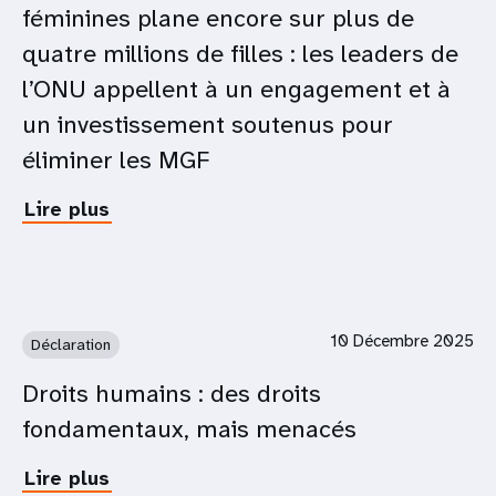
féminines plane encore sur plus de
l’UNFPA,
sur
quatre millions de filles : les leaders de
les
l’ONU appellent à un engagement et à
trois
ans
un investissement soutenus pour
de
éliminer les MGF
conflit
au
Lire plus
about
Soudan
La
menace
des
mutilations
génitales
10 Décembre 2025
Déclaration
féminines
plane
Droits humains : des droits
encore
fondamentaux, mais menacés
sur
plus
de
Lire plus
about