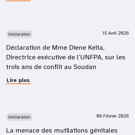
Les
jeunes,
leurs
choix
et
15 Avril 2026
Déclaration
les
conditions
Déclaration de Mme Diene Keita,
nécessaires
Directrice exécutive de l’UNFPA, sur les
à
la
trois ans de conflit au Soudan
construction
de
Lire plus
about
leur
Déclaration
avenir
de
Mme
Diene
Keita,
06 Février 2026
Déclaration
Directrice
exécutive
La menace des mutilations génitales
de