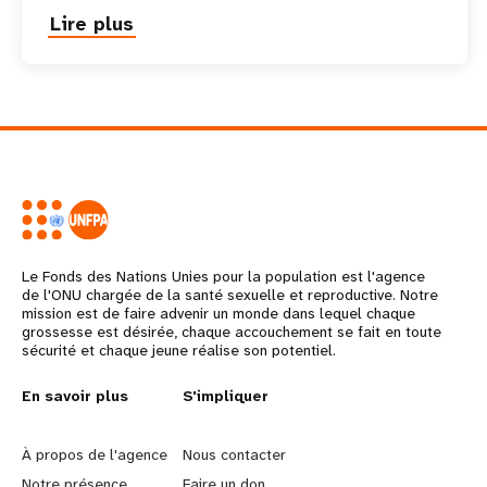
Lire plus
about
Pio
Smith
Le Fonds des Nations Unies pour la population est l'agence
de l'ONU chargée de la santé sexuelle et reproductive. Notre
mission est de faire advenir un monde dans lequel chaque
grossesse est désirée, chaque accouchement se fait en toute
sécurité et chaque jeune réalise son potentiel.
L
En savoir plus
G
S'impliquer
e
o
À propos de l'agence
Nous contacter
Notre présence
Faire un don