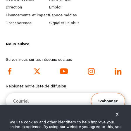
a
b
Direction
Emploi
r
e
Financements et impact
Espace médias
n
y
Transparence
Signaler un abus
m
o
Nous suivre
o
n
r
d
Suivez-nous sur les réseaux sociaux
e
f
f
o
Rejoignez notre liste de diffusion
o
o
Courriel
S'abonner
o
t
X
t
e
We use cookies and other identifiers to help improve your
online experience. By using our website you agree to this, see
e
r
© Tous droits réservés 2026.