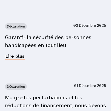
quatre
Droits
millions
humains
de
:
filles
des
:
droits
03 Décembre 2025
Déclaration
les
fondamentaux,
leaders
mais
Garantir la sécurité des personnes
de
menacés
handicapées en tout lieu
l’ONU
appellent
à
Lire plus
about
un
Garantir
engagement
la
et
sécurité
à
des
un
personnes
01 Décembre 2025
Déclaration
investissement
handicapées
soutenus
en
Malgré les perturbations et les
pour
tout
réductions de financement, nous devons
éliminer
lieu
les