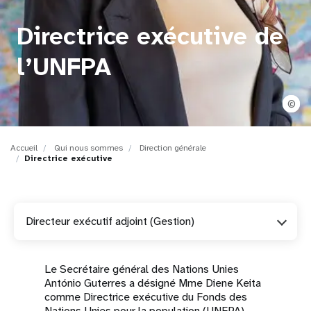
t
Directrice exécutive de
i
l’UNFPA
o
n
©
Accueil
Qui nous sommes
Direction générale
Directrice exécutive
Directeur exécutif adjoint (Gestion)
Le Secrétaire général des Nations Unies
António Guterres a désigné Mme Diene Keita
comme Directrice exécutive du Fonds des
Nations Unies pour la population (UNFPA),