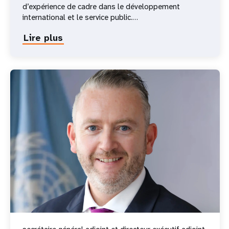
d’expérience de cadre dans le développement
international et le service public.…
Lire plus
about
Diene
Keita