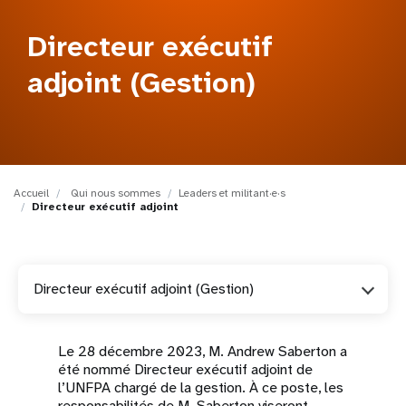
t
Directeur exécutif
i
adjoint (Gestion)
o
n
Accueil
Qui nous sommes
Leaders et militant·e·s
Directeur exécutif adjoint
Directeur exécutif adjoint (Gestion)
Le 28 décembre 2023, M. Andrew Saberton a
été nommé Directeur exécutif adjoint de
l’UNFPA chargé de la gestion. À ce poste, les
responsabilités de M. Saberton viseront