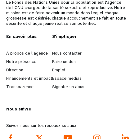
Le Fonds des Nations Unies pour la population est l'agence
de l'ONU chargée de la santé sexuelle et reproductive. Notre
mission est de faire advenir un monde dans lequel chaque
grossesse est désirée, chaque accouchement se fait en toute
sécurité et chaque jeune réalise son potentiel.
L
En savoir plus
G
S'impliquer
e
o
À propos de l'agence
Nous contacter
a
b
Notre présence
Faire un don
Direction
Emploi
r
e
Financements et impact
Espace médias
n
y
Transparence
Signaler un abus
m
o
Nous suivre
o
n
r
d
Suivez-nous sur les réseaux sociaux