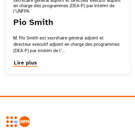
secrétaire général adjoint et directeur exécutif adjoint
en charge des programmes (DEA-P) par intérim de
l’UNFPA
Pio Smith
M. Pio Smith est secrétaire général adjoint et
directeur exécutif adjoint en charge des programmes
(DEA-P) par intérim de l’…
Lire plus
about
Pio
Smith