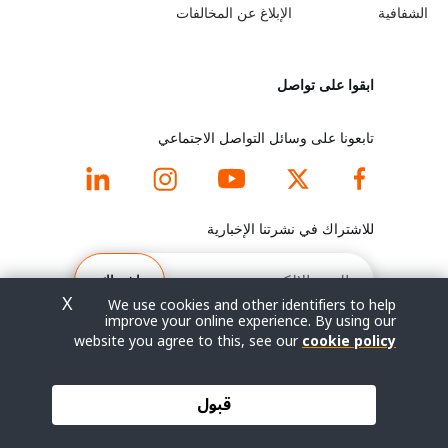
y
n
الشفافية
الإبلاغ عن المخالفات
o
m
ابقوا على تواصل
n
o
d
r
تابعونا على وسائل التواصل الاجتماعي
f
e
o
f
للاشتراك في نشرتنا الإخبارية
o
o
البريد
الإلكتروني
اشتراك
t
o
X
We use cookies and other identifiers to help
improve your online experience. By using our
e
t
website you agree to this, see our
cookie policy
r
e
© جميع الحقوق محفوظة 2026.
قبول
شروط الاستخدام
|
سياسة الخصوصية
|
خريطة الموقع
m
r