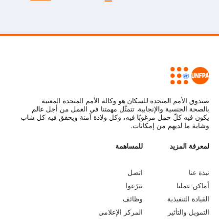
صندوق الأمم المتحدة للسكان هو وكالة الأمم المتحدة المعنية
بالصحة الجنسية والإنجابية. تتمثّل مهمتنا في العمل من أجل عالم
يكون فيه كلّ حمل مرغوبًا فيه، وكل ولادة آمنة ويحقق فيه كل شاب
وشابة ما لديهم من إمكانات.
L
لمعرفة المزيد
G
للمساهمة
o
e
نبذة عنا
اتصل
b
a
أماكن عملنا
تبرّعوا
القيادة التنفيذية
وظائف
e
r
التمويل والتأثير
المركز الإعلامي