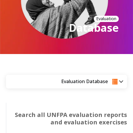
a
t
i
Evaluation
Database
o
n
Evaluation Database
Search all UNFPA evaluation reports
and evaluation exercises