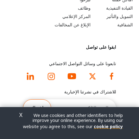
b
a
القيادة التنفيذية
وظائف
e
r
التمويل والتأثير
المركز الإعلامي
y
n
الشفافية
الإبلاغ عن المخالفات
o
m
ابقوا على تواصل
n
o
d
r
تابعونا على وسائل التواصل الاجتماعي
f
e
o
f
للاشتراك في نشرتنا الإخبارية
o
o
البريد
الإلكتروني
اشتراك
t
o
X
We use cookies and other identifiers to help
improve your online experience. By using our
e
t
website you agree to this, see our
cookie policy
© جميع الحقوق محفوظة 2026.