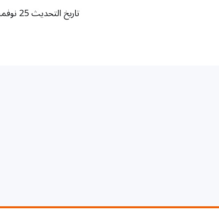
تاريخ التحديث 25 نوفمبر/تشرين الثاني 2025