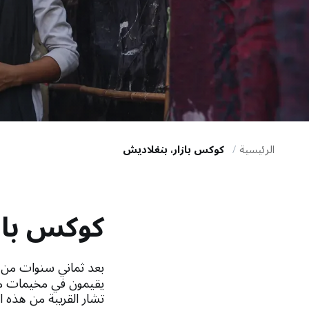
i
g
a
t
i
الرئيسية
كوكس بازار، بنغلاديش
o
كوكس باز
n
بعد ثماني سنوات من إج
تشار القريبة من هذه 