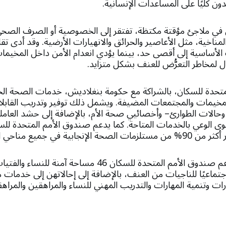
ون كليًا على المساعدات الإنسانية.
في ملاجئ مؤقتة مكتظة، تفتقر إلى الخصوصية أو الصرف الصح
مناخية، مثل الأعاصير والحرائق والانهيارات الأرضية. وقد أدى تق
الأساسية إلى أقصى حد، بينما يؤدي انعدام الأمن داخل المخيمات 
ال لمخاطر التعرُّض للعنف بشكل متزايد.
تحدة للسكان، بالشراكة مع حكومة بنغلاديش، خدمات الصحة الجن
المخيمات والمجتمعات المضيفة. ويشمل ذلك توفير وتدريب الق
حالات الطوارئ– وأخصائيي صحة الأم، بالإضافة إلى حشد العام
ى الوعي بالخدمات المتاحة. كما يدعم صندوق الأمم المتحدة للس
ة في جميع مناحي الاستجابة.
بالإضافة إلى ذلك، يدعم صندوق الأمم المتحدة للسكان 46 مساح
اجتماعيًا للناجيات من العنف، بالإضافة إلى إحالاتهن إلى خدما
ات وتنمية المهارات والتدريب المهني للنساء والمراهقين والمراه