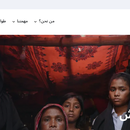
من نحن؟
مهمتنا
طوار
ش