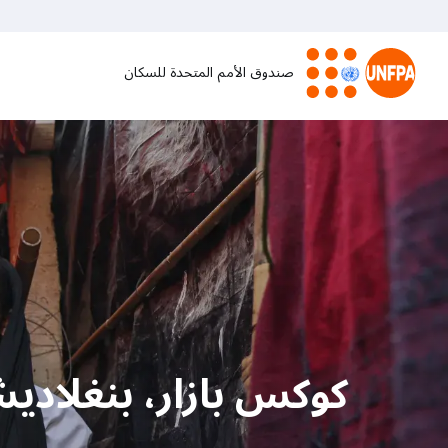
تجاوز
إلى
المحتوى
صندوق الأمم المتحدة للسكان
الرئيسي
M
a
i
n
n
a
كوكس بازار، بنغلادي
v