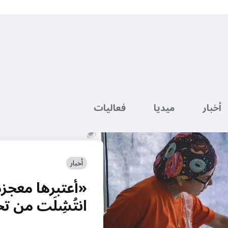
أخبار
ميديا
فعاليات
أخبار
«أعتبرها معجزة
انتُشِلَت من 