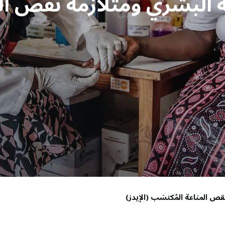
البشري ومتلازمة نقص ال
 المناعة المُكتسَب (الإيدز)