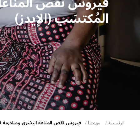
فيروس نقص المناعة 
i
المُكتسَب (الإيدز)
g
a
t
i
o
n
الرئيسية
مهمتنا
فيروس نقص المناعة البشري ومتلازمة نقص