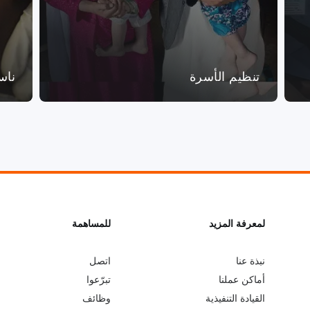
تنظيم الأسرة
ناس
L
لمعرفة المزيد
G
للمساهمة
o
e
نبذة عنا
اتصل
أماكن عملنا
تبرّعوا
b
a
القيادة التنفيذية
وظائف