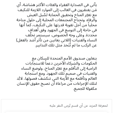
يأتي في الصدارة الفقراء والفئات الأكثر هشاشة، أي
مَن يفتقرون في الغالب إلى الموارد اللازمة للتكيف
مع تغيّر المناخ وتحقيق الحماية لسُبل العيش
والرفاه. وتحتاج المجتمعات المحلية إلى حلول متاحة
محلياً من أجل تقوية قدرتها على التكيف، كما أنها
في حاجة إلى التوسع في الجهود وفق أهداف
محددة. وعلى وجه الخصوص، سيستمر تخلّف
النساء والفتيات (اللاتي يعانين من تأثر أشد بالفعل)
عن الركب ما لم تُتَخذ مثل تلك التدابير.
يتعاون صندوق الأمم المتحدة للسكان مع
الحكومات والشركاء الآخرين دعماً للاستجابات
الرامية إلى التأقلم مع تغيّر المناخ، ولوضع النساء
والفتيات في صميم تلك الجهود. ومع استجابة
العالم وتأقلمه مع الأزمة التي تتكشف فصولها، لابُد
لتلك الإجراءات من مراعاة أن تصبح حقوق الإنسان
مكفولة للجميع.
لمعرفة المزيد عن أي قسم يُرجى النقر عليه