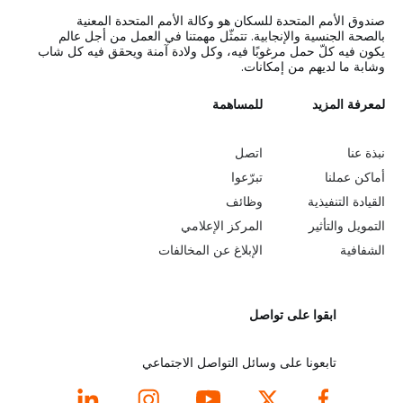
صندوق الأمم المتحدة للسكان هو وكالة الأمم المتحدة المعنية
بالصحة الجنسية والإنجابية. تتمثّل مهمتنا في العمل من أجل عالم
يكون فيه كلّ حمل مرغوبًا فيه، وكل ولادة آمنة ويحقق فيه كل شاب
وشابة ما لديهم من إمكانات.
L
لمعرفة المزيد
G
للمساهمة
o
e
نبذة عنا
اتصل
b
a
أماكن عملنا
تبرّعوا
القيادة التنفيذية
وظائف
e
r
التمويل والتأثير
المركز الإعلامي
y
n
الشفافية
الإبلاغ عن المخالفات
o
m
ابقوا على تواصل
n
o
d
r
تابعونا على وسائل التواصل الاجتماعي
f
e