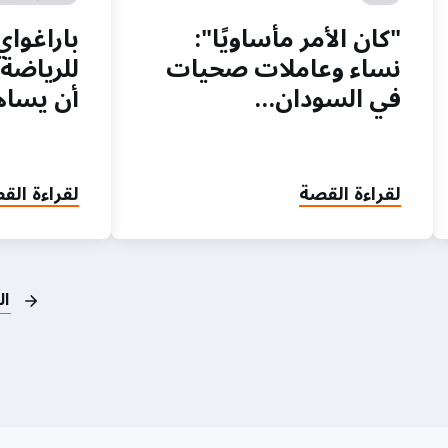
"كان الأمر مأساويًا":
باراغوا
نساء وعاملات صحيات
للرياضة 
في السودان…
أن يساه
لقراءة القصة
لقراءة الق
ال