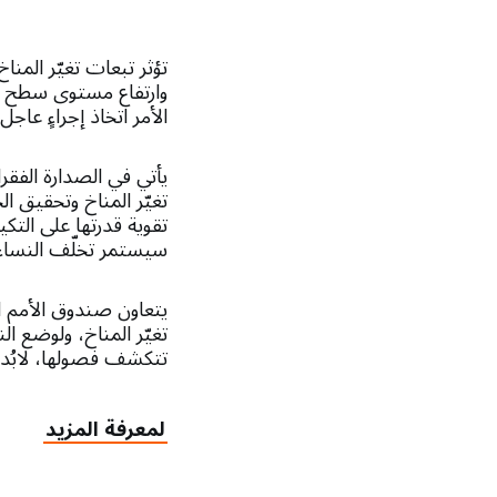
تؤثر تبعات تغيّر المنا
وارتفاع مستوى سطح الب
الأمر اتخاذ إجراءٍ عا
يأتي في الصدارة الفقرا
تغيّر المناخ وتحقيق ا
تقوية قدرتها على الت
سيستمر تخلّف النساء وا
يتعاون صندوق الأمم ال
تغيّر المناخ، ولوضع ال
تتكشف فصولها، لابُد 
لمعرفة المزيد