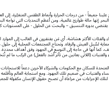
خ علينا جميعاً - من درجات الحرارة وأنماط الطقس المتغيّرة، إلى 
حر. إنها حالة طوارئ عالمية، ومن أعظم التحديات التي تواجه الب
جل يقتضي بدوره التنسيق – والبحث عن الحلول - على المستويات كا
ء والفئات الأكثر هشاشة، أي مَن يفتقرون في الغالب إلى الموارد ا
لحماية لسُبل العيش والرفاه. وتحتاج المجتمعات المحلية إلى حلول 
كيف، كما أنها في حاجة إلى التوسع في الجهود وفق أهداف محدد
لفتيات (اللاتي يعانين من تأثر أشد بالفعل) عن الركب ما لم تُتَخذ
متحدة للسكان مع الحكومات والشركاء الآخرين دعماً للاستجابات الر
نساء والفتيات في صميم تلك الجهود. ومع استجابة العالم وتأقلمه م
لتلك الإجراءات من مراعاة أن تصبح حقوق الإنسان مكفولة للجمي