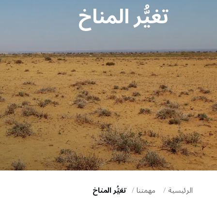
تغيُّر المناخ
i
g
a
t
i
o
n
الرئيسية
مهمتنا
تغيُّر المناخ