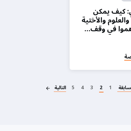
ي: كيف يمكن
والعلوم والأختية
موا في وقف…
صة
Pagination
سابقة
1
2
3
4
5
التالية