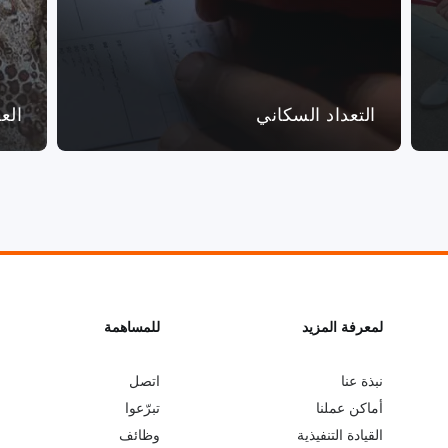
التعداد السكاني
الع
L
لمعرفة المزيد
G
للمساهمة
o
e
نبذة عنا
اتصل
أماكن عملنا
تبرّعوا
b
a
القيادة التنفيذية
وظائف