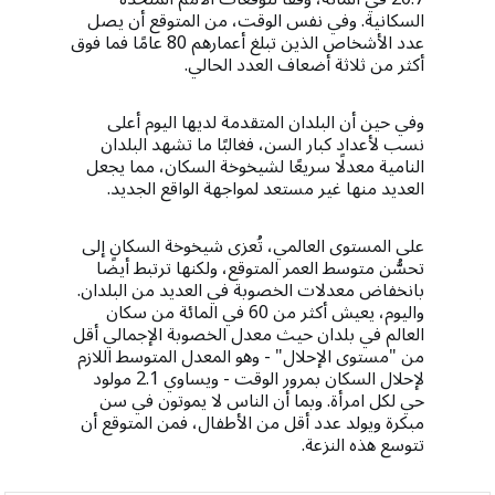
السكانية. وفي نفس الوقت، من المتوقع أن يصل
عدد الأشخاص الذين تبلغ أعمارهم 80 عامًا فما فوق
أكثر من ثلاثة أضعاف العدد الحالي.
وفي حين أن البلدان المتقدمة لديها اليوم أعلى
نسب لأعداد كبار السن، فغالبًا ما تشهد البلدان
النامية معدلًا سريعًا لشيخوخة السكان، مما يجعل
العديد منها غير مستعد لمواجهة الواقع الجديد.
على المستوى العالمي، تُعزى شيخوخة السكان إلى
تحسُّن متوسط ​​العمر المتوقع، ولكنها ترتبط أيضًا
بانخفاض معدلات الخصوبة في العديد من البلدان.
واليوم، يعيش أكثر من 60 في المائة من سكان
العالم في بلدان حيث معدل الخصوبة الإجمالي أقل
من "مستوى الإحلال" - وهو المعدل المتوسط ​​اللازم
لإحلال السكان بمرور الوقت - ويساوي 2.1 مولود
حي لكل امرأة. وبما أن الناس لا يموتون في سن
مبكرة ويولد عدد أقل من الأطفال، فمن المتوقع أن
تتوسع هذه النزعة.