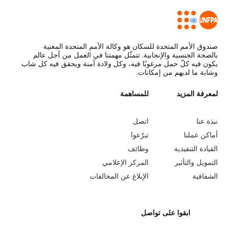
صندوق الأمم المتحدة للسكان هو وكالة الأمم المتحدة المعنية
بالصحة الجنسية والإنجابية. تتمثّل مهمتنا في العمل من أجل عالم
يكون فيه كلّ حمل مرغوبًا فيه، وكل ولادة آمنة ويحقق فيه كل شاب
وشابة ما لديهم من إمكانات.
L
لمعرفة المزيد
G
للمساهمة
o
e
نبذة عنا
اتصل
b
a
أماكن عملنا
تبرّعوا
القيادة التنفيذية
وظائف
e
r
التمويل والتأثير
المركز الإعلامي
y
n
الشفافية
الإبلاغ عن المخالفات
o
m
ابقوا على تواصل
n
o