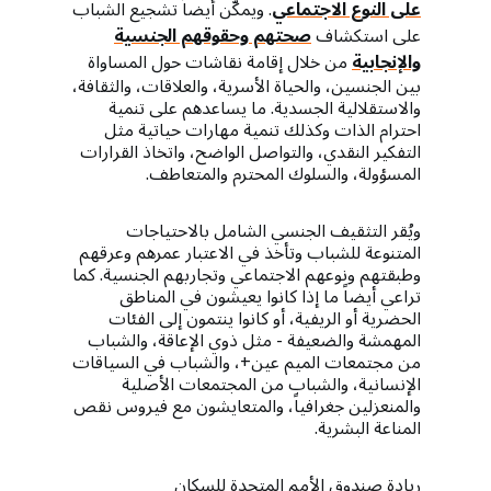
على النوع الاجتماعي
. ويمكّن أيضاً تشجيع الشباب
على استكشاف
صحتهم وحقوقهم الجنسية
والإنجابية
من خلال إقامة نقاشات حول المساواة
بين الجنسين، والحياة الأسرية، والعلاقات، والثقافة،
والاستقلالية الجسدية. ما يساعدهم على تنمية
احترام الذات وكذلك تنمية مهارات حياتية مثل
التفكير النقدي، والتواصل الواضح، واتخاذ القرارات
المسؤولة، والسلوك المحترم والمتعاطف.
ويُقر التثقيف الجنسي الشامل بالاحتياجات
المتنوعة للشباب وتأخذ في الاعتبار عمرهم وعرقهم
وطبقتهم ونوعهم الاجتماعي وتجاربهم الجنسية. كما
تراعي أيضاً ما إذا كانوا يعيشون في المناطق
الحضرية أو الريفية، أو كانوا ينتمون إلى الفئات
المهمشة والضعيفة - مثل ذوي الإعاقة، والشباب
من مجتمعات الميم عين+، والشباب في السياقات
الإنسانية، والشباب من المجتمعات الأصلية
والمنعزلين جغرافياً، والمتعايشون مع فيروس نقص
المناعة البشرية.
ريادة صندوق الأمم المتحدة للسكان