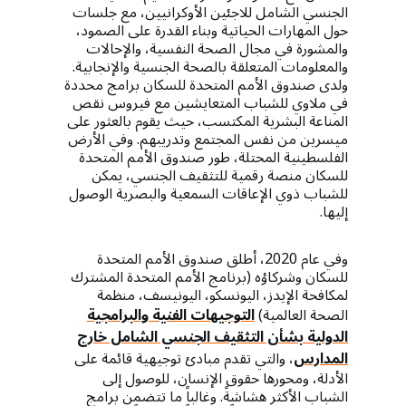
الجنسي الشامل للاجئين الأوكرانيين، مع جلسات
حول المهارات الحياتية وبناء القدرة على الصمود،
والمشورة في مجال الصحة النفسية، والإحالات
والمعلومات المتعلقة بالصحة الجنسية والإنجابية.
ولدى صندوق الأمم المتحدة للسكان برامج محددة
في ملاوي للشباب المتعايشين مع فيروس نقص
المناعة البشرية المكتسب، حيث يقوم بالعثور على
ميسرين من نفس المجتمع وتدريبهم. وفي الأرض
الفلسطينية المحتلة، طور صندوق الأمم المتحدة
للسكان منصة رقمية للتثقيف الجنسي، يمكن
للشباب ذوي الإعاقات السمعية والبصرية الوصول
إليها.
وفي عام 2020، أطلق صندوق الأمم المتحدة
للسكان وشركاؤه (برنامج الأمم المتحدة المشترك
لمكافحة الإيدز، اليونسكو، اليونيسف، منظمة
الصحة العالمية)
التوجيهات الفنية والبرامجية
الدولية بشأن التثقيف الجنسي الشامل خارج
المدارس
، والتي تقدم مبادئ توجيهية قائمة على
الأدلة، ومحورها حقوق الإنسان، للوصول إلى
الشباب الأكثر هشاشةً. وغالباً ما تتضمن برامج