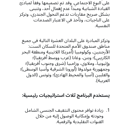
على النوع الاجتماعي. وقد تم تصميمها وفقاً لمبادئ
القيادة الشبابية ومبدأ عدم إهمال أحد، وتتبنى
بشكل صريح مقاربات تدعم التحول الجندري، وتركز
على الناجيات، وتأخذ في الاعتبار الصدمات
النفسية.
وتركز المبادرة على البلدان العشرة التالية في جميع
مناطق صندوق الأمم المتحدة للسكان الست:
الأرجنتين، وكولومبيا (أمريكا اللاتينية ومنطقة البحر
الكاريبي)؛ وبنن، وغانا (غرب ووسط أفريقيا)؛
وإثيوبيا، وملاوي، وزامبيا (شرق وجنوب أفريقيا)؛
وجمهورية مولدوفا (أوروبا الشرقية وآسيا الوسطى)؛
والفلبين (آسيا والمحيط الهادئ)؛ وتونس (الدول
العربية).
يستخدم البرنامج ثلاث استراتيجيات رئيسية:
زيادة توافر محتوى التثقيف الجنسي الشامل
وجودته وإمكانية الوصول إليه من خلال
القنوات التقليدية والرقمية.