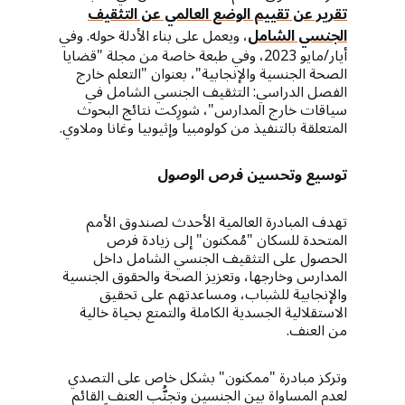
تقرير عن تقييم الوضع العالمي عن التثقيف
الجنسي الشامل
، ويعمل على بناء الأدلة حوله. وفي
أيار/مايو 2023، وفي طبعة خاصة من مجلة "قضايا
الصحة الجنسية والإنجابية"، بعنوان "التعلم خارج
الفصل الدراسي: التثقيف الجنسي الشامل في
سياقات خارج المدارس"، شورِكت نتائج البحوث
المتعلقة بالتنفيذ من كولومبيا وإثيوبيا وغانا وملاوي.
توسيع وتحسين فرص الوصول
تهدف المبادرة العالمية الأحدث لصندوق الأمم
المتحدة للسكان "مُمكنون" إلى زيادة فرص
الحصول على التثقيف الجنسي الشامل داخل
المدارس وخارجها، وتعزيز الصحة والحقوق الجنسية
والإنجابية للشباب، ومساعدتهم على تحقيق
الاستقلالية الجسدية الكاملة والتمتع بحياة خالية
من العنف.
وتركز مبادرة "ممكنون" بشكل خاص على التصدي
لعدم المساواة بين الجنسين وتجنُّب العنف القائم