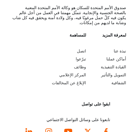
صندوق الأمم المتحدة للسكان هو وكالة الأمم المتحدة المعنية
بالصحة الجنسية والإنجابية. تتمثّل مهمتنا في العمل من أجل عالم
يكون فيه كلّ حمل مرغوبًا فيه، وكل ولادة آمنة ويحقق فيه كل شاب
وشابة ما لديهم من إمكانات.
L
لمعرفة المزيد
G
للمساهمة
o
e
نبذة عنا
اتصل
b
a
أماكن عملنا
تبرّعوا
القيادة التنفيذية
وظائف
e
r
التمويل والتأثير
المركز الإعلامي
y
n
الشفافية
الإبلاغ عن المخالفات
o
m
ابقوا على تواصل
n
o
d
r
تابعونا على وسائل التواصل الاجتماعي