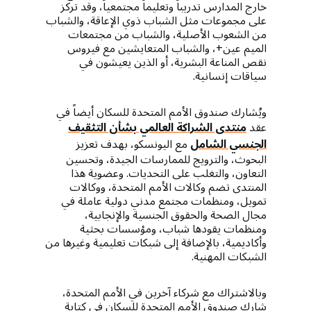
خارج المدارس تدريباً وتعليماً مجتمعياً، وقد تركز
على مجموعات مثل الشباب ذوي الإعاقة، والشباب
من الشعوب الأصلية، والشباب من مجتمعات
الميم عين+، والشباب المتعايشين مع فيروس
نقص المناعة البشرية، أو الذين يعيشون في
سياقات إنسانية.
ويُشارك صندوق الأمم المتحدة للسكان أيضاً في
عقد
منتدى الشراكة العالمي بشأن التثقيف
الجنسي الشامل
مع اليونسكو، بهدف تعزيز
البحوث، والترويج للممارسات الجيدة، وتحسين
التعاون، والتغلب على التحديات. وعضوية هذا
المنتدى تضم وكالات الأمم المتحدة، ووكالات
تمويل، ومنظمات مجتمع مدني دولية عاملة في
مجال الصحة والحقوق الجنسية والإنجابية،
ومنظمات يقودها شباب، ومؤسسات بحثية
وأكاديمية، بالإضافة إلى شبكات تعليمية وغيرها من
الشبكات المهنية.
وبالاشتراك مع شركاء آخرين في الأمم المتحدة،
شارك صندوق الأمم المتحدة للسكان في كتابة