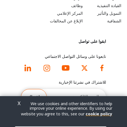
b
a
القيادة التنفيذية
وظائف
e
r
التمويل والتأثير
المركز الإعلامي
y
n
الشفافية
الإبلاغ عن المخالفات
o
m
ابقوا على تواصل
n
o
d
r
تابعونا على وسائل التواصل الاجتماعي
f
e
o
f
للاشتراك في نشرتنا الإخبارية
o
o
البريد
الإلكتروني
اشتراك
t
o
X
We use cookies and other identifiers to help
improve your online experience. By using our
e
t
website you agree to this, see our
cookie policy
r
e
© جميع الحقوق محفوظة 2026.