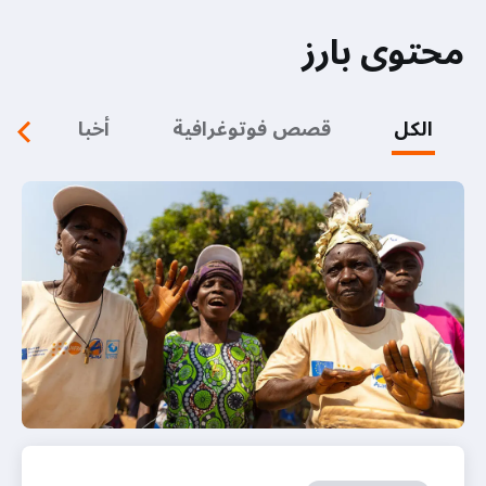
محتوى بارز
الكل
قصص فوتوغرافية
أخبار
م