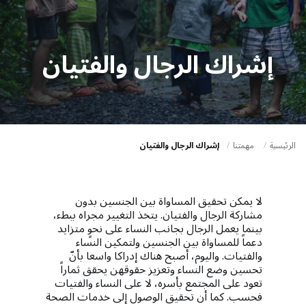
a
t
i
إشراك الرجال والفتيان
o
n
الرئيسية
مهمتنا
إشراك الرجال والفتيان
لا يمكن تحقيق المساواة بين الجنسين بدون
مشاركة الرجال والفتيان. يتخذ التغيير مجراه ببطء،
بينما يعمل الرجال بجانب النساء على نحوٍ متزايد
دعماً للمساواة بين الجنسين ولتمكين النساء
والفتيات. واليوم، أصبح هناك إدراكا واسعا بأنّ
تحسين وضع النساء وتعزيز حقوقهن يحقق ثماراً
تعود على المجتمع بأسره، لا على النساء والفتيات
فحسب. كما أن تحقيق الوصول إلى خدمات الصحة