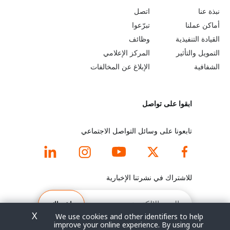
o
e
نبذة عنا
اتصل
b
a
أماكن عملنا
تبرّعوا
القيادة التنفيذية
وظائف
e
r
التمويل والتأثير
المركز الإعلامي
y
n
الشفافية
الإبلاغ عن المخالفات
o
m
ابقوا على تواصل
n
o
d
r
تابعونا على وسائل التواصل الاجتماعي
f
e
o
f
للاشتراك في نشرتنا الإخبارية
o
o
البريد
الإلكتروني
اشتراك
t
o
X
We use cookies and other identifiers to help
improve your online experience. By using our