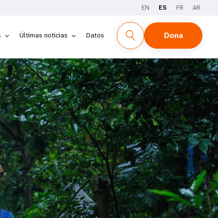
EN
ES
FR
AR
Dona
s
Últimas noticias
Datos