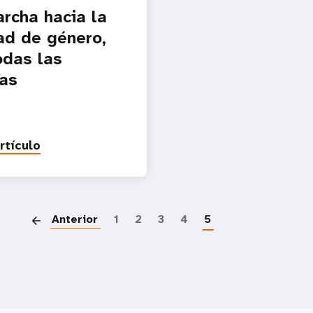
rcha hacia la
ad de género,
odas las
as
rtículo
Paginació
Anterior
1
2
3
4
5