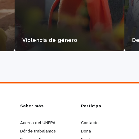
Violencia de género
De
L
Saber más
G
Participa
e
o
Acerca del UNFPA
Contacto
Dónde trabajamos
Dona