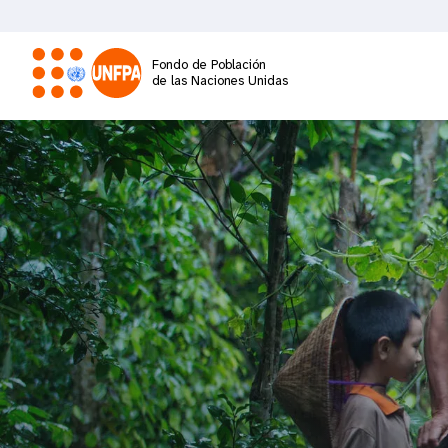
Pasar
al
contenido
Fondo de Población
principal
de las Naciones Unidas
M
a
i
n
n
a
v