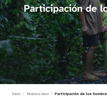
Participación de l
i
g
a
t
i
o
n
Inicio
Nuestra labor
Participación de los hombre