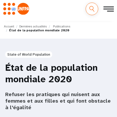
M
Aller
au
Accueil
Dernières actualités
Publications
a
État de la population mondiale 2020
contenu
principal
i
n
State of World Population
n
État de la population
a
mondiale 2020
v
i
Refuser les pratiques qui nuisent aux
femmes et aux filles et qui font obstacle
g
à l’égalité
a