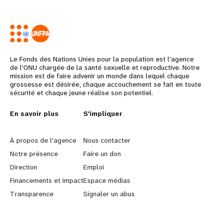
Le Fonds des Nations Unies pour la population est l'agence
de l'ONU chargée de la santé sexuelle et reproductive. Notre
mission est de faire advenir un monde dans lequel chaque
grossesse est désirée, chaque accouchement se fait en toute
sécurité et chaque jeune réalise son potentiel.
L
En savoir plus
G
S'impliquer
e
o
À propos de l'agence
Nous contacter
a
b
Notre présence
Faire un don
Direction
Emploi
r
e
Financements et impact
Espace médias
n
y
Transparence
Signaler un abus
m
o