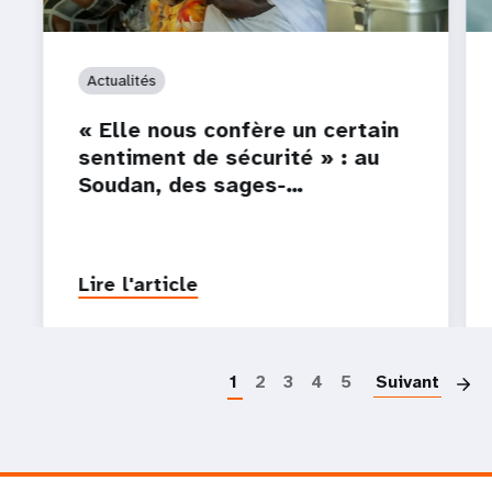
Actualités
« Elle nous confère un certain
sentiment de sécurité » : au
Soudan, des sages-…
Lire l'article
P
1
2
3
4
5
Suivant