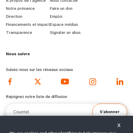
À propos de l'agence
Nous contacter
a
b
Notre présence
Faire un don
Direction
Emploi
r
e
Financements et impact
Espace médias
n
y
Transparence
Signaler un abus
m
o
Nous suivre
o
n
r
d
Suivez-nous sur les réseaux sociaux
e
f
f
o
Rejoignez notre liste de diffusion
o
o
Courriel
S'abonner
o
t
X
t
e