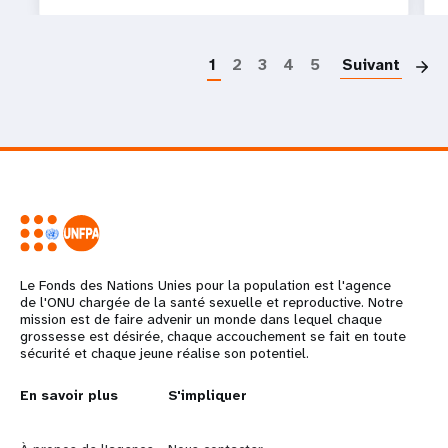
P
1
2
3
4
5
Suivant
Le Fonds des Nations Unies pour la population est l'agence
de l'ONU chargée de la santé sexuelle et reproductive. Notre
mission est de faire advenir un monde dans lequel chaque
grossesse est désirée, chaque accouchement se fait en toute
sécurité et chaque jeune réalise son potentiel.
L
En savoir plus
G
S'impliquer
e
o