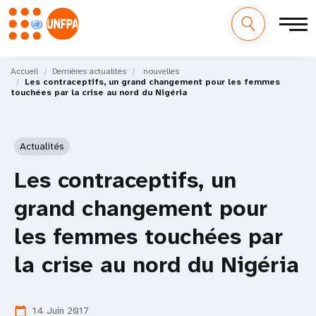
M
Aller
au
Accueil
Dernières actualités
nouvelles
a
Les contraceptifs, un grand changement pour les femmes
contenu
touchées par la crise au nord du Nigéria
principal
i
n
Actualités
n
Les contraceptifs, un
a
grand changement pour
v
les femmes touchées par
i
la crise au nord du Nigéria
g
a
14 Juin 2017
calendar_today