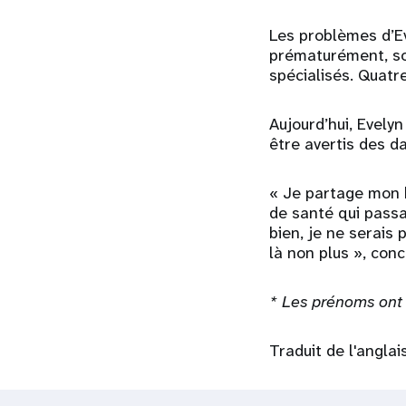
Les problèmes d’E
prématurément, so
spécialisés. Quatre
Aujourd’hui, Evely
être avertis des d
« Je partage mon h
de santé qui passai
bien, je ne serais 
là non plus », conc
*
Les prénoms ont 
Traduit de l'angla