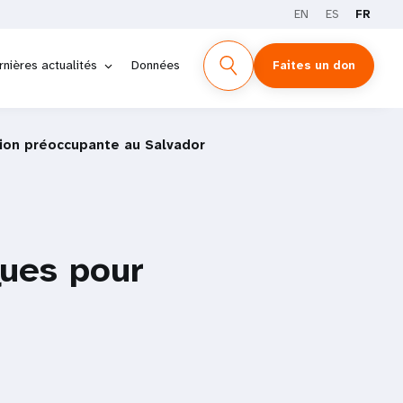
EN
ES
FR
rnières actualités
Données
Faites un don
tion préoccupante au Salvador
ques pour