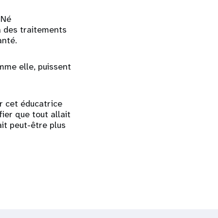
 Né
 des traitements
anté.
omme elle, puissent
ur cet éducatrice
ier que tout allait
ait peut-être plus