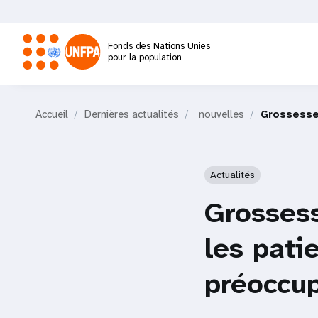
Aller
au
contenu
Fonds des Nations Unies
principal
pour la population
M
Accueil
Dernières actualités
nouvelles
Grossesse
a
i
Actualités
n
Grossess
n
les pati
a
préoccu
v