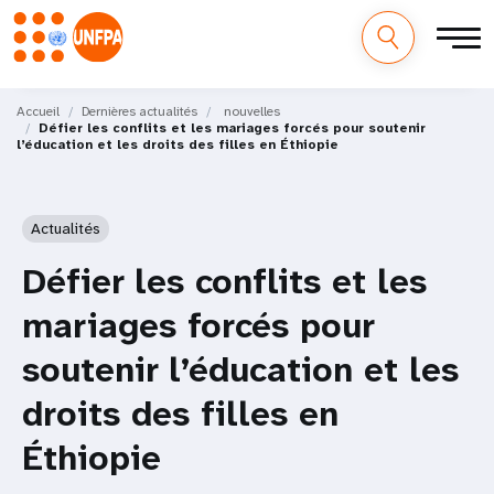
M
Aller
au
Accueil
Dernières actualités
nouvelles
a
Défier les conflits et les mariages forcés pour soutenir
contenu
l’éducation et les droits des filles en Éthiopie
principal
i
n
Actualités
n
Défier les conflits et les
a
mariages forcés pour
v
soutenir l’éducation et les
i
droits des filles en
g
Éthiopie
a