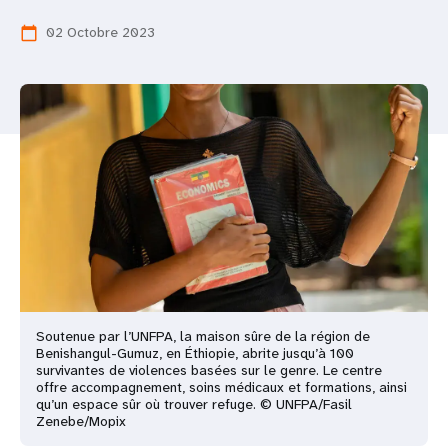
t
02 Octobre 2023
calendar_today
i
o
n
Soutenue par l’UNFPA, la maison sûre de la région de
Benishangul-Gumuz, en Éthiopie, abrite jusqu’à 100
survivantes de violences basées sur le genre. Le centre
offre accompagnement, soins médicaux et formations, ainsi
qu’un espace sûr où trouver refuge. © UNFPA/Fasil
Zenebe/Mopix