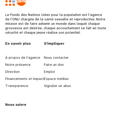
Le Fonds des Nations Unies pour la population est l'agence
de l'ONU chargée de la santé sexuelle et reproductive. Notre
mission est de faire advenir un monde dans lequel chaque
grossesse est désirée, chaque accouchement se fait en toute
sécurité et chaque jeune réalise son potentiel.
L
En savoir plus
G
S'impliquer
e
o
À propos de l'agence
Nous contacter
a
b
Notre présence
Faire un don
Direction
Emploi
r
e
Financements et impact
Espace médias
n
y
Transparence
Signaler un abus
m
o
Nous suivre
o
n