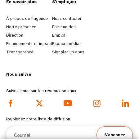
L
En savoir plus
G
S'impliquer
e
o
À propos de l'agence
Nous contacter
a
b
Notre présence
Faire un don
Direction
Emploi
r
e
Financements et impact
Espace médias
n
y
Transparence
Signaler un abus
m
o
Nous suivre
o
n
r
d
Suivez-nous sur les réseaux sociaux
e
f
f
o
Rejoignez notre liste de diffusion
o
o
Courriel
S'abonner