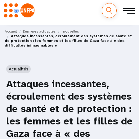
M
Aller
au
Accueil
Dernières actualités
nouvelles
a
Attaques incessantes, écroulement des systèmes de santé et
contenu
de protection : les femmes et les filles de Gaza face à « des
principal
difficultés inimaginables »
i
n
Actualités
n
Attaques incessantes,
a
écroulement des systèmes
v
de santé et de protection :
i
les femmes et les filles de
g
Gaza face à « des
a