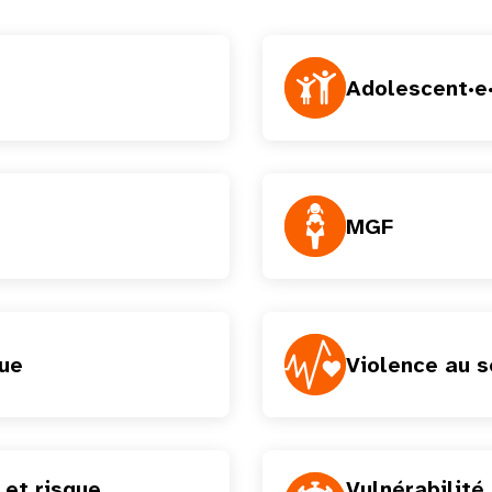
Adolescent·e·
MGF
ue
Violence au s
et risque
Vulnérabilité