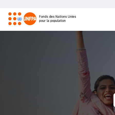
Aller
au
contenu
Fonds des Nations Unies
principal
pour la population
M
a
i
n
n
a
v