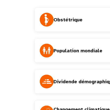
Obstétrique
Population mondiale
Dividende démographiq
Changement climatique 