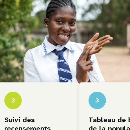
2
3
Suivi des
Tableau de 
recensements
de la popula