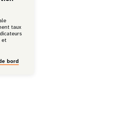
ale
ent taux
ndicateurs
 et
de bord