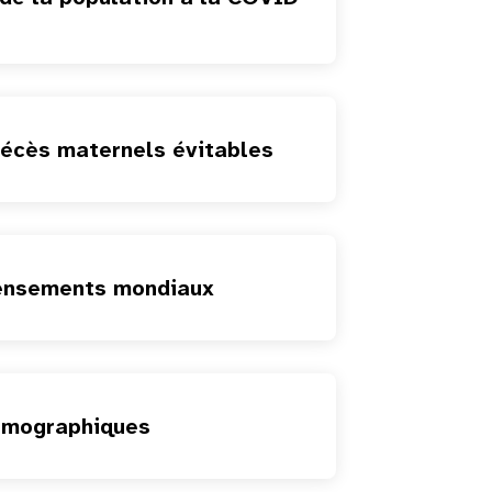
décès maternels évitables
censements mondiaux
émographiques