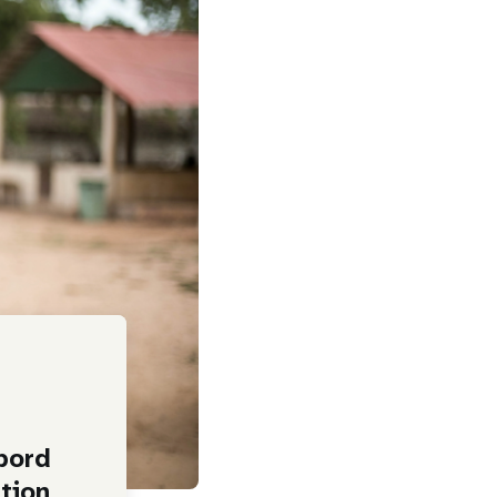
bord
tion