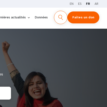
EN
ES
FR
AR
rnières actualités
Données
Faites un don
es