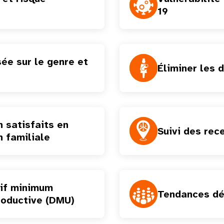
19
sée sur le genre et
Éliminer les 
n satisfaits en
Suivi des re
n familiale
tif minimum
Tendances d
roductive (DMU)