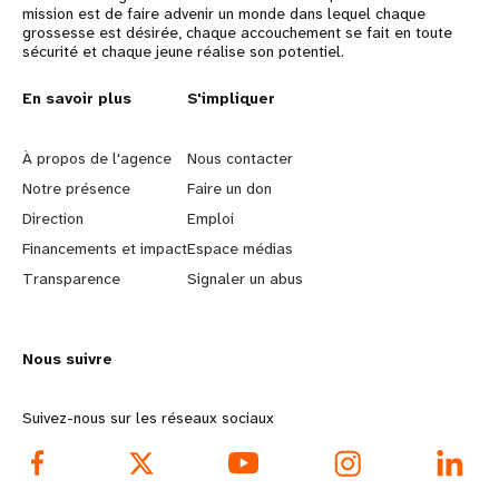
mission est de faire advenir un monde dans lequel chaque
grossesse est désirée, chaque accouchement se fait en toute
sécurité et chaque jeune réalise son potentiel.
L
En savoir plus
G
S'impliquer
e
o
À propos de l'agence
Nous contacter
a
b
Notre présence
Faire un don
Direction
Emploi
r
e
Financements et impact
Espace médias
n
y
Transparence
Signaler un abus
m
o
Nous suivre
o
n
r
d
Suivez-nous sur les réseaux sociaux
e
f