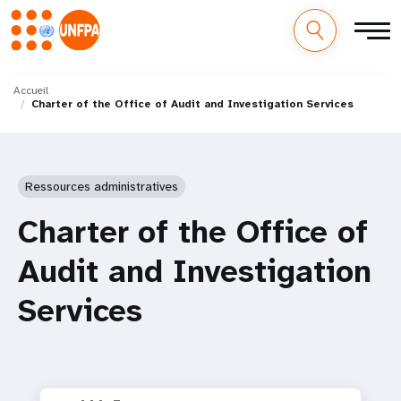
M
Aller
au
Accueil
a
Charter of the Office of Audit and Investigation Services
contenu
principal
i
n
Ressources administratives
n
Charter of the Office of
a
Audit and Investigation
v
Services
i
g
a