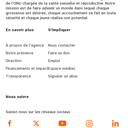
de l'ONU chargée de la santé sexuelle et reproductive. Notre
t
mission est de faire advenir un monde dans lequel chaque
grossesse est désirée, chaque accouchement se fait en toute
sécurité et chaque jeune réalise son potentiel.
i
L
En savoir plus
G
S'impliquer
o
e
o
n
À propos de l'agence
Nous contacter
a
b
Notre présence
Faire un don
Direction
Emploi
r
e
Financements et impact
Espace médias
n
y
Transparence
Signaler un abus
m
o
Nous suivre
o
n
r
d
Suivez-nous sur les réseaux sociaux
e
f