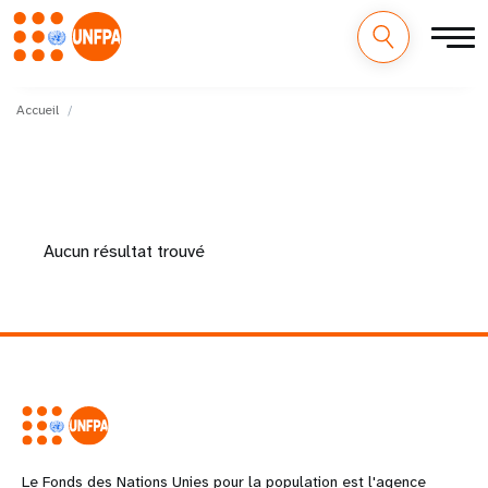
M
Aller
au
Accueil
a
contenu
principal
i
n
Aucun résultat trouvé
n
a
v
i
g
a
Le Fonds des Nations Unies pour la population est l'agence