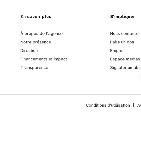
L
En savoir plus
G
S'impliquer
e
o
À propos de l'agence
Nous contacter
Notre présence
Faire un don
a
b
Direction
Emploi
Financements et impact
Espace médias
r
e
Transparence
Signaler un abu
n
y
m
o
Conditions d'utilisation
|
A
o
n
r
d