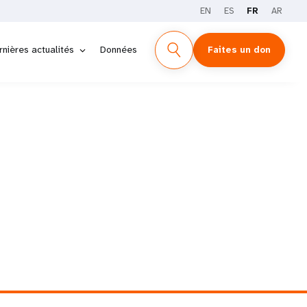
EN
ES
FR
AR
rnières actualités
Données
Faites un don