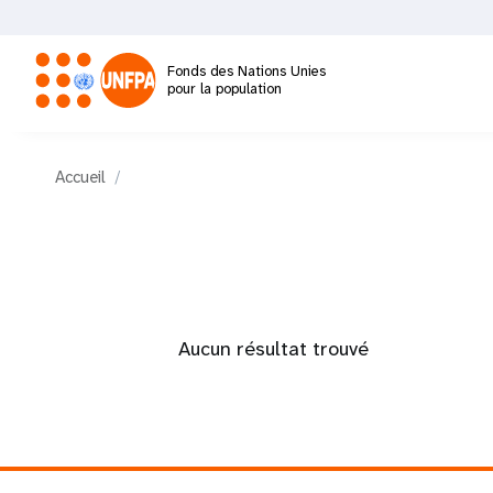
Aller
au
contenu
Fonds des Nations Unies
principal
pour la population
M
Accueil
a
i
n
Aucun résultat trouvé
n
a
v