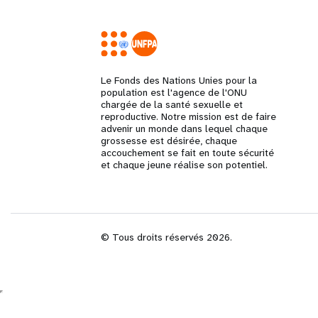
i
g
Le Fonds des Nations Unies pour la
a
population est l'agence de l'ONU
chargée de la santé sexuelle et
reproductive. Notre mission est de faire
t
advenir un monde dans lequel chaque
grossesse est désirée, chaque
accouchement se fait en toute sécurité
i
et chaque jeune réalise son potentiel.
o
n
© Tous droits réservés 2026.