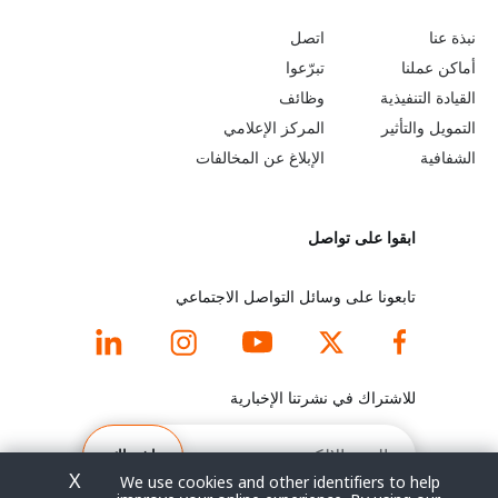
o
e
نبذة عنا
اتصل
b
a
أماكن عملنا
تبرّعوا
القيادة التنفيذية
وظائف
e
r
التمويل والتأثير
المركز الإعلامي
y
n
الشفافية
الإبلاغ عن المخالفات
o
m
ابقوا على تواصل
n
o
d
r
تابعونا على وسائل التواصل الاجتماعي
f
e
o
f
للاشتراك في نشرتنا الإخبارية
o
o
البريد
الإلكتروني
اشتراك
t
o
X
We use cookies and other identifiers to help