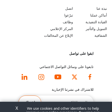
o
e
نبذة عنا
اتصل
b
a
أماكن عملنا
تبرّعوا
القيادة التنفيذية
وظائف
e
r
التمويل والتأثير
المركز الإعلامي
y
n
الشفافية
الإبلاغ عن المخالفات
o
m
ابقوا على تواصل
n
o
d
r
تابعونا على وسائل التواصل الاجتماعي
f
e
o
f
للاشتراك في نشرتنا الإخبارية
o
o
البريد
الإلكتروني
اشتراك
t
o
X
We use cookies and other identifiers to help